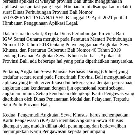
berbasis aplikasi di wilayah provinsi Bali untuk menggunakan
aplikasi transportasi yang legal. Himbauan ini disampaikan melalui
surat Dinas Perhubungan Provinsi Bali Nomor
551/3880/AKT.JALAN/DISHUB tanggal 19 April 2021 perihal
Himbauan Penggunaan Aplikasi Legal.
Dalam surat tersebut, Kepala Dinas Perhubungan Provinsi Bali
IGW Samsi Gunarta merujuk pada Peraturan Menteri Perhubungan
Nomor 118 Tahun 2018 tentang Penyelenggaraan Angkutan Sewa
Khusus, dan Peraturan Gubernur Bali Nomor 40 Tahun 2019
tentang Layanan Angkutan Sewa Khusus berbasis Aplikasi di
Provinsi Bali, ada beberapa hal yang perlu diperhatikan masyarakat.
Pertama, Angkutan Sewa Khusus Berbasis Daring (Online) yang
terdaftar secara resmi pada Pemerintah Provinsi Bali menggunakan
aplikasi yang telah terverifikasi dan bekerjasama dengan perusahaan
angkutan atau kendaraan dengan ijin operasional resmi sebagai
angkutan umum. Setiap kendaraan dilengkapi Kartu Pengawas yang
diterbitkan oleh Dinas Penanaman Modal dan Pelayanan Terpadu
Satu Pintu Provinsi Bali;
Kedua, Pengemudi Angkutan Sewa Khusus, harus menempatkan
Kartu Pengawasan (KP) dan identitas Angkutan Sewa Khusus
ditempat yang mudah dilihat oleh penumpang dan berkewajiban
menunjukkan Kartu Pengawasan kepada penumpang