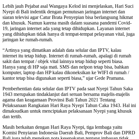
Lebih jauh Pejabat asal Wangaya Kelod ini menjelaskan, Hari Suci
Nyepi di Bali indentik dengan pemutusan jaringan internet dan
siaran televisi agar Catur Brata Penyepian bisa berlangsung hikmat
dan khusuk. Namun karena masih dalam suasana pandemi Covid-
19, jaringan internet ada yang tetap dihidupkan. Layanan internet
yang dihidupkan tidak hanya di tempat-tempat pelayanan vital, juga
jaringan ke rumah-rumah.
“Artinya yang dimatikan adalah data selular dan IPTV, kalau
internet itu tetap hidup. Internet di rumah-rumah, apalagi di rumah
sakit dan tempat / objek vital lainnya tetap hidup seperti biasa.
Hanya yang di HP saja mati. SMS dan nelpon tetap bisa, bahkan
komputer, laptop dan HP kalau dikoneksikan ke WIFI di rumah /
kantor tetap bisa digunakan seperti biasa,” ujar Gede Pramana.
Pemberhentian data selular dan IPTV pada saat Nyepi Tahun Saka
1943 merupakan tindaklanjut dari seruan bersama majelis-majelis
agama dan keagamaan Provinsi Bali Tahun 2021 Tentang
Pelaksanaan Rangkaian Hari Raya Nyepi Tahun Caka 1943. Hal ini
dimaksudkan untuk menciptakan pelaksanaan Nyepi yang khusuk
dan tertib.
Masih berkaitan dengan Hari Raya Nyepi, tiga lembaga yaitu
Komisi Penyiaran Indonesia Daerah Bali, Pemprov Bali dan DPRD
Bali juga telah meneken nota kesepakatan tentang imbauan tidak