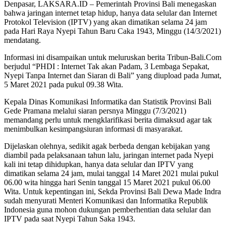
Denpasar, LAKSARA.ID – Pemerintah Provinsi Bali menegaskan
bahwa jaringan internet tetap hidup, hanya data selular dan Internet
Protokol Television (IPTV) yang akan dimatikan selama 24 jam
pada Hari Raya Nyepi Tahun Baru Caka 1943, Minggu (14/3/2021)
mendatang.
Informasi ini disampaikan untuk meluruskan berita Tribun-Bali.Com
berjudul “PHDI : Internet Tak akan Padam, 3 Lembaga Sepakat,
Nyepi Tanpa Internet dan Siaran di Bali” yang diupload pada Jumat,
5 Maret 2021 pada pukul 09.38 Wita.
Kepala Dinas Komunikasi Informatika dan Statistik Provinsi Bali
Gede Pramana melalui siaran persnya Minggu (7/3/2021)
memandang perlu untuk mengklarifikasi berita dimaksud agar tak
menimbulkan kesimpangsiuran informasi di masyarakat.
Dijelaskan olehnya, sedikit agak berbeda dengan kebijakan yang
diambil pada pelaksanaan tahun lalu, jaringan internet pada Nyepi
kali ini tetap dihidupkan, hanya data selular dan IPTV yang
dimatikan selama 24 jam, mulai tanggal 14 Maret 2021 mulai pukul
06.00 wita hingga hari Senin tanggal 15 Maret 2021 pukul 06.00
Wita. Untuk kepentingan ini, Sekda Provinsi Bali Dewa Made Indra
sudah menyurati Menteri Komunikasi dan Informatika Republik
Indonesia guna mohon dukungan pemberhentian data selular dan
IPTV pada saat Nyepi Tahun Saka 1943.