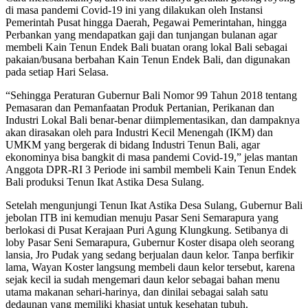
di masa pandemi Covid-19 ini yang dilakukan oleh Instansi
Pemerintah Pusat hingga Daerah, Pegawai Pemerintahan, hingga
Perbankan yang mendapatkan gaji dan tunjangan bulanan agar
membeli Kain Tenun Endek Bali buatan orang lokal Bali sebagai
pakaian/busana berbahan Kain Tenun Endek Bali, dan digunakan
pada setiap Hari Selasa.
“Sehingga Peraturan Gubernur Bali Nomor 99 Tahun 2018 tentang
Pemasaran dan Pemanfaatan Produk Pertanian, Perikanan dan
Industri Lokal Bali benar-benar diimplementasikan, dan dampaknya
akan dirasakan oleh para Industri Kecil Menengah (IKM) dan
UMKM yang bergerak di bidang Industri Tenun Bali, agar
ekonominya bisa bangkit di masa pandemi Covid-19,” jelas mantan
Anggota DPR-RI 3 Periode ini sambil membeli Kain Tenun Endek
Bali produksi Tenun Ikat Astika Desa Sulang.
Setelah mengunjungi Tenun Ikat Astika Desa Sulang, Gubernur Bali
jebolan ITB ini kemudian menuju Pasar Seni Semarapura yang
berlokasi di Pusat Kerajaan Puri Agung Klungkung. Setibanya di
loby Pasar Seni Semarapura, Gubernur Koster disapa oleh seorang
lansia, Jro Pudak yang sedang berjualan daun kelor. Tanpa berfikir
lama, Wayan Koster langsung membeli daun kelor tersebut, karena
sejak kecil ia sudah mengemari daun kelor sebagai bahan menu
utama makanan sehari-harinya, dan dinilai sebagai salah satu
dedaunan yang memiliki khasiat untuk kesehatan tubuh.