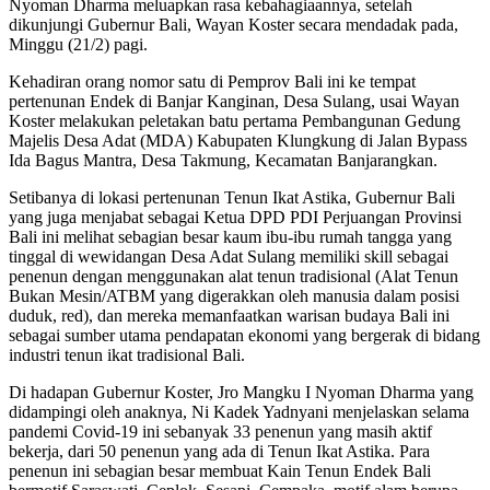
Nyoman Dharma meluapkan rasa kebahagiaannya, setelah
dikunjungi Gubernur Bali, Wayan Koster secara mendadak pada,
Minggu (21/2) pagi.
Kehadiran orang nomor satu di Pemprov Bali ini ke tempat
pertenunan Endek di Banjar Kanginan, Desa Sulang, usai Wayan
Koster melakukan peletakan batu pertama Pembangunan Gedung
Majelis Desa Adat (MDA) Kabupaten Klungkung di Jalan Bypass
Ida Bagus Mantra, Desa Takmung, Kecamatan Banjarangkan.
Setibanya di lokasi pertenunan Tenun Ikat Astika, Gubernur Bali
yang juga menjabat sebagai Ketua DPD PDI Perjuangan Provinsi
Bali ini melihat sebagian besar kaum ibu-ibu rumah tangga yang
tinggal di wewidangan Desa Adat Sulang memiliki skill sebagai
penenun dengan menggunakan alat tenun tradisional (Alat Tenun
Bukan Mesin/ATBM yang digerakkan oleh manusia dalam posisi
duduk, red), dan mereka memanfaatkan warisan budaya Bali ini
sebagai sumber utama pendapatan ekonomi yang bergerak di bidang
industri tenun ikat tradisional Bali.
Di hadapan Gubernur Koster, Jro Mangku I Nyoman Dharma yang
didampingi oleh anaknya, Ni Kadek Yadnyani menjelaskan selama
pandemi Covid-19 ini sebanyak 33 penenun yang masih aktif
bekerja, dari 50 penenun yang ada di Tenun Ikat Astika. Para
penenun ini sebagian besar membuat Kain Tenun Endek Bali