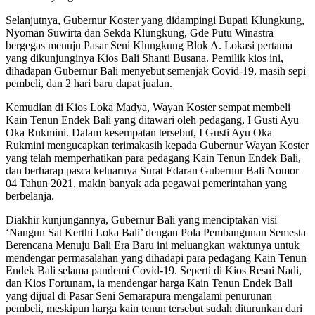
Selanjutnya, Gubernur Koster yang didampingi Bupati Klungkung,
Nyoman Suwirta dan Sekda Klungkung, Gde Putu Winastra
bergegas menuju Pasar Seni Klungkung Blok A. Lokasi pertama
yang dikunjunginya Kios Bali Shanti Busana. Pemilik kios ini,
dihadapan Gubernur Bali menyebut semenjak Covid-19, masih sepi
pembeli, dan 2 hari baru dapat jualan.
Kemudian di Kios Loka Madya, Wayan Koster sempat membeli
Kain Tenun Endek Bali yang ditawari oleh pedagang, I Gusti Ayu
Oka Rukmini. Dalam kesempatan tersebut, I Gusti Ayu Oka
Rukmini mengucapkan terimakasih kepada Gubernur Wayan Koster
yang telah memperhatikan para pedagang Kain Tenun Endek Bali,
dan berharap pasca keluarnya Surat Edaran Gubernur Bali Nomor
04 Tahun 2021, makin banyak ada pegawai pemerintahan yang
berbelanja.
Diakhir kunjungannya, Gubernur Bali yang menciptakan visi
‘Nangun Sat Kerthi Loka Bali’ dengan Pola Pembangunan Semesta
Berencana Menuju Bali Era Baru ini meluangkan waktunya untuk
mendengar permasalahan yang dihadapi para pedagang Kain Tenun
Endek Bali selama pandemi Covid-19. Seperti di Kios Resni Nadi,
dan Kios Fortunam, ia mendengar harga Kain Tenun Endek Bali
yang dijual di Pasar Seni Semarapura mengalami penurunan
pembeli, meskipun harga kain tenun tersebut sudah diturunkan dari