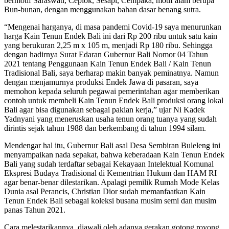
bermotif Saraswati, Ceplok, Sesapi, Cempaka, motif alam berupa
Bun-bunan, dengan menggunakan bahan dasar benang sutra.
“Mengenai harganya, di masa pandemi Covid-19 saya menurunkan
harga Kain Tenun Endek Bali ini dari Rp 200 ribu untuk satu kain
yang berukuran 2,25 m x 105 m, menjadi Rp 180 ribu. Sehingga
dengan hadirnya Surat Edaran Gubernur Bali Nomor 04 Tahun
2021 tentang Penggunaan Kain Tenun Endek Bali / Kain Tenun
Tradisional Bali, saya berharap makin banyak peminatnya. Namun
dengan menjamurnya produksi Endek Jawa di pasaran, saya
memohon kepada seluruh pegawai pemerintahan agar memberikan
contoh untuk membeli Kain Tenun Endek Bali produksi orang lokal
Bali agar bisa digunakan sebagai pakian kerja,” ujar Ni Kadek
Yadnyani yang meneruskan usaha tenun orang tuanya yang sudah
dirintis sejak tahun 1988 dan berkembang di tahun 1994 silam.
Mendengar hal itu, Gubernur Bali asal Desa Sembiran Buleleng ini
menyampaikan nada sepakat, bahwa keberadaan Kain Tenun Endek
Bali yang sudah terdaftar sebagai Kekayaan Intelektual Komunal
Ekspresi Budaya Tradisional di Kementrian Hukum dan HAM RI
agar benar-benar dilestarikan. Apalagi pemilik Rumah Mode Kelas
Dunia asal Perancis, Christian Dior sudah memanfaatkan Kain
Tenun Endek Bali sebagai koleksi busana musim semi dan musim
panas Tahun 2021.
Cara melestarikannya, diawali oleh adanya gerakan gotong royong