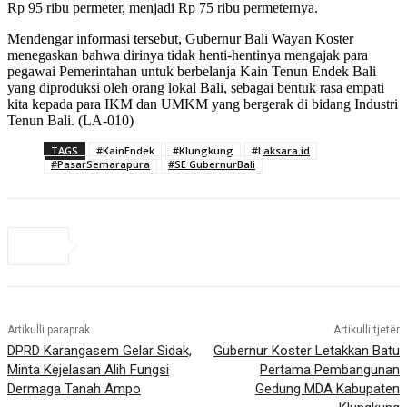
Rp 95 ribu permeter, menjadi Rp 75 ribu permeternya.
Mendengar informasi tersebut, Gubernur Bali Wayan Koster
menegaskan bahwa dirinya tidak henti-hentinya mengajak para
pegawai Pemerintahan untuk berbelanja Kain Tenun Endek Bali
yang diproduksi oleh orang lokal Bali, sebagai bentuk rasa empati
kita kepada para IKM dan UMKM yang bergerak di bidang Industri
Tenun Bali. (LA-010)
TAGS
#KainEndek
#Klungkung
#Laksara.id
#PasarSemarapura
#SE GubernurBali
Artikulli paraprak
Artikulli tjetër
DPRD Karangasem Gelar Sidak,
Gubernur Koster Letakkan Batu
Minta Kejelasan Alih Fungsi
Pertama Pembangunan
Dermaga Tanah Ampo
Gedung MDA Kabupaten