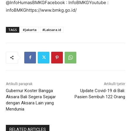
@InfoHumasBMKGFacebook : InfoBMKGYoutube :
infoBMKGhttps://www.bmkg.go.id/
TAGS
#Jakarta
#Laksara.id
Artikulli paraprak
Artikulli tjetër
Gubernur Koster Bangga
Update Covid-19 di Bali:
Aksara Bali Segera Sejajar
Pasien Sembuh 122 Orang
dengan Aksara Lain yang
Mendunia
RELATED ARTICLES