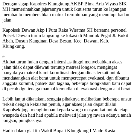
Dengan sigap Kapolres Klungkung AKBP Bima Aria Viyasa SIK
MH memerintahkan jajarannya untuk ikut serta turun ke lapangan
membantu membersihkan matreal reruntuhan yang menutupi badan
jalan.
Kapolsek Dawan Akp I Putu Raka Wiratma SH bersama personel
Polsek Dawan turun langsung ke lokasi di Munduk Pegat Jl. Bukit
Abah, Dusun Kanginan Desa Besan, Kec. Dawan, Kab.
Klungkung.
e
Akibat turun hujan dengan intensitas tinggi menyebabkan akses
jalan tidak dapat dilewati tertutup matreal longsor, mengingat
banyaknya matreal kami koordinasi dengan dinas terkait untuk
mendatangkan alat berat untuk mempercepat evakuasi, dgn dibantu
anggota koramil, polsek dan tagana, beberapa bongkahan batu dapat
di pecah dgn tenaga manual kemudian di evakuasi dengan alat berat.
Lebih lanjut dikatakan, sengaja pihaknya melibatkan beberapa unsur
terkait dengan kekuatan penuh, agar akses jalan dapat dilalui.
Kapolsek juga menghimbau kepada warga masyarakat untuk tetap
waspada dan hati hati apabila melewati jalan yg rawan adanya tanah
longsor, pungkasnya.
Hadir dalam giat itu Wakil Bupati Klungkung I Made Kasta