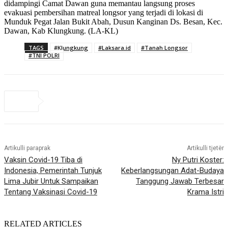
didampingi Camat Dawan guna memantau langsung proses
evakuasi pembersihan matreal longsor yang terjadi di lokasi di
Munduk Pegat Jalan Bukit Abah, Dusun Kanginan Ds. Besan, Kec.
Dawan, Kab Klungkung. (LA-KL)
TAGS
#Klungkung
#Laksara.id
#Tanah Longsor
#TNI POLRI
Artikulli paraprak
Artikulli tjetër
Vaksin Covid-19 Tiba di
Ny Putri Koster:
Indonesia, Pemerintah Tunjuk
Keberlangsungan Adat-Budaya
Lima Jubir Untuk Sampaikan
Tanggung Jawab Terbesar
Tentang Vaksinasi Covid-19
Krama Istri
RELATED ARTICLES