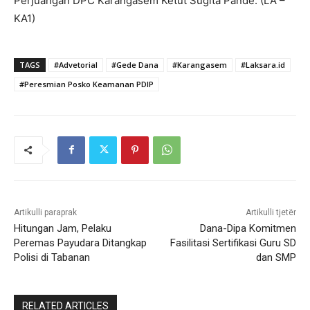
Perjuangan DPC Karangasem Ketut Sugita Pande. (LA –
KA1)
TAGS
#Advetorial
#Gede Dana
#Karangasem
#Laksara.id
#Peresmian Posko Keamanan PDIP
Artikulli paraprak
Artikulli tjetër
Hitungan Jam, Pelaku
Dana-Dipa Komitmen
Peremas Payudara Ditangkap
Fasilitasi Sertifikasi Guru SD
Polisi di Tabanan
dan SMP
RELATED ARTICLES