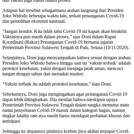
dan vaksin juga masih dalam proses.
Adapun hal tersebut sebagaimana arahan langsung dari Presiden
Joko Widodo beberapa waktu lalu, terkait penanganan Covid-19
dan pemulihan ekonomi nasional.
“Jangan kendor. Kita tidak tahu Covid-19 ini kapan akan berakhir.
Vaksinnya pun masih dalam proses,” ujar Doni dalam Rapat
Koordinasi (Rakor) Penanganan Covid-19 bersama jajaran
Pemerintah Provinsi Sulawesi Tengah di Palu, Selasa (10/11/2020).
Selanjutnya, Doni juga menyampaikan bahwa sesuai dengan arahan
Presiden Joko Widodo bahwa hingga saat ini ‘vaksin terbaik’ adalah
protokol kesehatan, yakni dengan menjaga jarak aman, mencuci
tangan dengan sabun dan memakai masker.
“Vaksin terbaik itu adalah protokol kesehatan,” kata Doni.
Sebelumnya, Doni juga mengingatkan agar penanganan Covid-19
dapat lebih ditingkatkan. Dia menilai bahwa meskipun upaya
Pemerintah Provinsi Sulawesi Tengah dalam rangka memutus mata
rantai penyebaran Covid-19 masuk dalam kategori bagus, namun
tingkat fatality rate-nya masih harus mendapat perhatian khusus dan
antisipasi.
Sehingga ke depannya jatuhnya korban jiwa akibat terpapar Covid-