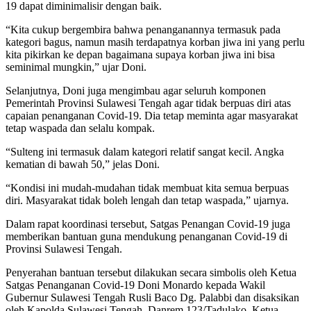
19 dapat diminimalisir dengan baik.
“Kita cukup bergembira bahwa penanganannya termasuk pada
kategori bagus, namun masih terdapatnya korban jiwa ini yang perlu
kita pikirkan ke depan bagaimana supaya korban jiwa ini bisa
seminimal mungkin,” ujar Doni.
Selanjutnya, Doni juga mengimbau agar seluruh komponen
Pemerintah Provinsi Sulawesi Tengah agar tidak berpuas diri atas
capaian penanganan Covid-19. Dia tetap meminta agar masyarakat
tetap waspada dan selalu kompak.
“Sulteng ini termasuk dalam kategori relatif sangat kecil. Angka
kematian di bawah 50,” jelas Doni.
“Kondisi ini mudah-mudahan tidak membuat kita semua berpuas
diri. Masyarakat tidak boleh lengah dan tetap waspada,” ujarnya.
Dalam rapat koordinasi tersebut, Satgas Penangan Covid-19 juga
memberikan bantuan guna mendukung penanganan Covid-19 di
Provinsi Sulawesi Tengah.
Penyerahan bantuan tersebut dilakukan secara simbolis oleh Ketua
Satgas Penanganan Covid-19 Doni Monardo kepada Wakil
Gubernur Sulawesi Tengah Rusli Baco Dg. Palabbi dan disaksikan
oleh Kapolda Sulawesi Tengah, Danrem 123/Tadulako, Ketua