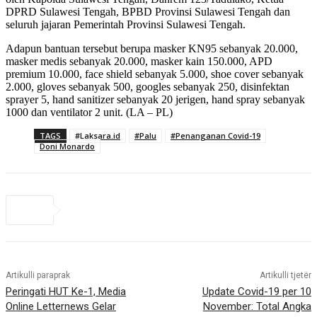
DPRD Sulawesi Tengah, BPBD Provinsi Sulawesi Tengah dan
seluruh jajaran Pemerintah Provinsi Sulawesi Tengah.
Adapun bantuan tersebut berupa masker KN95 sebanyak 20.000,
masker medis sebanyak 20.000, masker kain 150.000, APD
premium 10.000, face shield sebanyak 5.000, shoe cover sebanyak
2.000, gloves sebanyak 500, googles sebanyak 250, disinfektan
sprayer 5, hand sanitizer sebanyak 20 jerigen, hand spray sebanyak
1000 dan ventilator 2 unit. (LA – PL)
TAGS
#Laksara.id
#Palu
#Penanganan Covid-19
Doni Monardo
Artikulli paraprak
Artikulli tjetër
Peringati HUT Ke-1, Media
Update Covid-19 per 10
Online Letternews Gelar
November: Total Angka