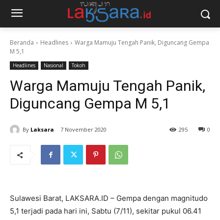
Beranda
Headlines
Warga Mamuju Tengah Panik, Diguncang Gempa
M 5,1
Headlines
Nasional
Tokoh
Warga Mamuju Tengah Panik,
Diguncang Gempa M 5,1
By
Laksara
7 November 2020
295
0
Sulawesi Barat, LAKSARA.ID – Gempa dengan magnitudo
5,1 terjadi pada hari ini, Sabtu (7/11), sekitar pukul 06.41