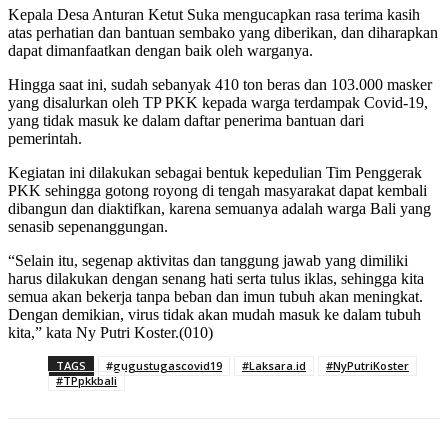
Kepala Desa Anturan Ketut Suka mengucapkan rasa terima kasih
atas perhatian dan bantuan sembako yang diberikan, dan diharapkan
dapat dimanfaatkan dengan baik oleh warganya.
Hingga saat ini, sudah sebanyak 410 ton beras dan 103.000 masker
yang disalurkan oleh TP PKK kepada warga terdampak Covid-19,
yang tidak masuk ke dalam daftar penerima bantuan dari
pemerintah.
Kegiatan ini dilakukan sebagai bentuk kepedulian Tim Penggerak
PKK sehingga gotong royong di tengah masyarakat dapat kembali
dibangun dan diaktifkan, karena semuanya adalah warga Bali yang
senasib sepenanggungan.
“Selain itu, segenap aktivitas dan tanggung jawab yang dimiliki
harus dilakukan dengan senang hati serta tulus iklas, sehingga kita
semua akan bekerja tanpa beban dan imun tubuh akan meningkat.
Dengan demikian, virus tidak akan mudah masuk ke dalam tubuh
kita,” kata Ny Putri Koster.(010)
TAGS
#gugustugascovid19
#Laksara.id
#NyPutriKoster
#TPpkkbali