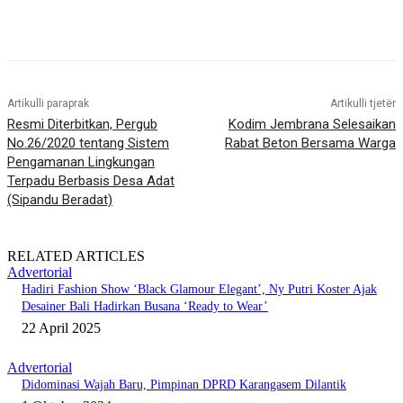
Artikulli paraprak
Artikulli tjetër
Resmi Diterbitkan, Pergub
Kodim Jembrana Selesaikan
No.26/2020 tentang Sistem
Rabat Beton Bersama Warga
Pengamanan Lingkungan
Terpadu Berbasis Desa Adat
(Sipandu Beradat)
RELATED ARTICLES
Advertorial
Hadiri Fashion Show ‘Black Glamour Elegant’, Ny Putri Koster Ajak
Desainer Bali Hadirkan Busana ‘Ready to Wear’
22 April 2025
Advertorial
Didominasi Wajah Baru, Pimpinan DPRD Karangasem Dilantik