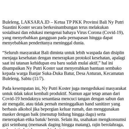
Buleleng, LAKSARA.ID – Ketua TP PKK Provinsi Bali Ny Putri
Suastini Koster secara berkesinambungan terus melakukan
sosialisasi dan edukasi mengenai bahaya Virus Corona (Covid-19),
yang menyebabkan gangguan pada pernapasan hingga dapat
menyebabkan penderitanya meninggal dunia.
“Seluruh masyarakat Bali diminta untuk lebih waspada dan disiplin
menjaga kesehatan dengan menerapkan protokol kesehatan, apalagi
saat ini tatanan kehidupan era baru sudah mulai aktif,” hal ini
disampaikan Ny Putri Koster saat menyerahkan bantuan sembako
kepada warga Banjar Suka-Duka Batur, Desa Anturan, Kecamatan
Buleleng, Sabtu (11/7).
Pada kesempatan ini, Ny Putri Koster juga mengedukasi masyarakat
untuk tidak takut kembali produktif. Namun agar tetap aman dari
Covid-19 hendaknya senantiasa mencuci tangan dengan sabun dan
air mengalir, atau tidak pernah meninggalkan hand sanitizer yang
berbasis alkohol jika bepergian keluar rumah, dan menggunakan
masker dengan baik (menutup hidung hingga dagu) serta
menerapkan etika batuk/ bersin. Selain itu, usahakan mengkonsumsi
gizi seimbang (memasak daging hingga matang), rajin berolahraga,