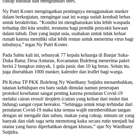
cukup istirahat dan menghindari stres.
Ny Putri Koster mengingatkan pentingnya menggunakan masker
dalam berkegiatan, mengingat saat ini warga sudah kembali bebas
untuk beraktivitas. “Kondisi ini mengharuskan kita lebih waspada
terhadap diri kita sendiri, terutama bagi pemilik penyakit bawaan
dalam tubuh. Dan yang lanjut usia, usahakan untuk tidak keluar
rumah karena memiliki sifat lebih rentan untuk menerima virus bagi
tubuhnya,” tegas Ny Putri Koster.
Pada Sabtu kali ini, sebanyak 77 kepala keluarga di Banjar Suka-
Duka Batur, Desa Anturan, Kecamatan Buleleng menerima paket
berisi 2 bungkus minyak, 1 gula pasir, dan 10 kg beras. Selain itu,
juga diserahkan 1000 masker, kalender dan leaflet bagi warga.
Plt Ketua TP PKK Buleleng Ny Wardhany Sutjidra menambahkan,
tatanan kehidupan era baru sudah dimulai namun penerapan
protokol kesehatan sangat penting karena penularan Covid-19
melalui cairan erosol/ droplets (cairan yang keluar dari mulut dan
hidung) sangat cepat bereaksi. “Sehingga untuk tetap terhindar dari
penularan Covid-19 maka kita semua wajib membersihkan tangan
dengan air mengalir dan sabun, makan yang cukup, minum air yang
banyak dan olah raga serta memotong kuku secara rutin menjadi hal
utama yang harus diperhatikan dengan khusus,” ujar Ny Wardhany
Sutjidra.