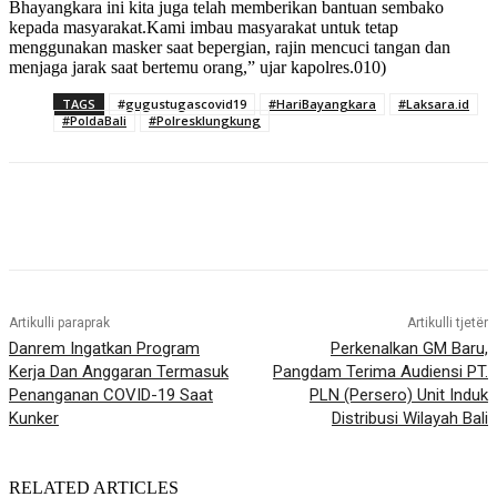
Bhayangkara ini kita juga telah memberikan bantuan sembako
kepada masyarakat.Kami imbau masyarakat untuk tetap
menggunakan masker saat bepergian, rajin mencuci tangan dan
menjaga jarak saat bertemu orang,” ujar kapolres.010)
TAGS
#gugustugascovid19
#HariBayangkara
#Laksara.id
#PoldaBali
#Polresklungkung
Artikulli paraprak
Artikulli tjetër
Danrem Ingatkan Program
Perkenalkan GM Baru,
Kerja Dan Anggaran Termasuk
Pangdam Terima Audiensi PT.
Penanganan COVID-19 Saat
PLN (Persero) Unit Induk
Kunker
Distribusi Wilayah Bali
RELATED ARTICLES