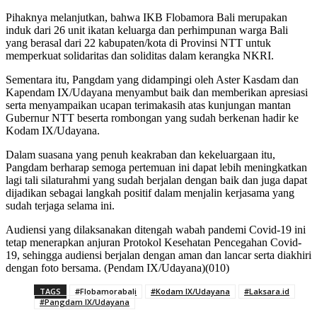
Pihaknya melanjutkan, bahwa IKB Flobamora Bali merupakan
induk dari 26 unit ikatan keluarga dan perhimpunan warga Bali
yang berasal dari 22 kabupaten/kota di Provinsi NTT untuk
memperkuat solidaritas dan soliditas dalam kerangka NKRI.
Sementara itu, Pangdam yang didampingi oleh Aster Kasdam dan
Kapendam IX/Udayana menyambut baik dan memberikan apresiasi
serta menyampaikan ucapan terimakasih atas kunjungan mantan
Gubernur NTT beserta rombongan yang sudah berkenan hadir ke
Kodam IX/Udayana.
Dalam suasana yang penuh keakraban dan kekeluargaan itu,
Pangdam berharap semoga pertemuan ini dapat lebih meningkatkan
lagi tali silaturahmi yang sudah berjalan dengan baik dan juga dapat
dijadikan sebagai langkah positif dalam menjalin kerjasama yang
sudah terjaga selama ini.
Audiensi yang dilaksanakan ditengah wabah pandemi Covid-19 ini
tetap menerapkan anjuran Protokol Kesehatan Pencegahan Covid-
19, sehingga audiensi berjalan dengan aman dan lancar serta diakhiri
dengan foto bersama. (Pendam IX/Udayana)(010)
TAGS
#Flobamorabali
#Kodam IX/Udayana
#Laksara.id
#Pangdam IX/Udayana