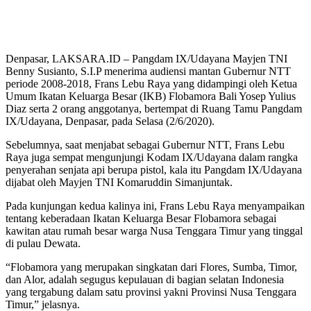
Denpasar, LAKSARA.ID – Pangdam IX/Udayana Mayjen TNI
Benny Susianto, S.I.P menerima audiensi mantan Gubernur NTT
periode 2008-2018, Frans Lebu Raya yang didampingi oleh Ketua
Umum Ikatan Keluarga Besar (IKB) Flobamora Bali Yosep Yulius
Diaz serta 2 orang anggotanya, bertempat di Ruang Tamu Pangdam
IX/Udayana, Denpasar, pada Selasa (2/6/2020).
Sebelumnya, saat menjabat sebagai Gubernur NTT, Frans Lebu
Raya juga sempat mengunjungi Kodam IX/Udayana dalam rangka
penyerahan senjata api berupa pistol, kala itu Pangdam IX/Udayana
dijabat oleh Mayjen TNI Komaruddin Simanjuntak.
Pada kunjungan kedua kalinya ini, Frans Lebu Raya menyampaikan
tentang keberadaan Ikatan Keluarga Besar Flobamora sebagai
kawitan atau rumah besar warga Nusa Tenggara Timur yang tinggal
di pulau Dewata.
“Flobamora yang merupakan singkatan dari Flores, Sumba, Timor,
dan Alor, adalah segugus kepulauan di bagian selatan Indonesia
yang tergabung dalam satu provinsi yakni Provinsi Nusa Tenggara
Timur,” jelasnya.