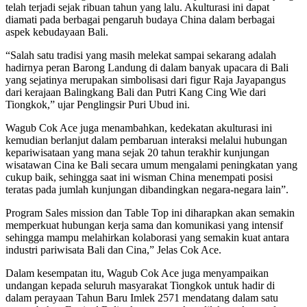
telah terjadi sejak ribuan tahun yang lalu. Akulturasi ini dapat
diamati pada berbagai pengaruh budaya China dalam berbagai
aspek kebudayaan Bali.
“Salah satu tradisi yang masih melekat sampai sekarang adalah
hadirnya peran Barong Landung di dalam banyak upacara di Bali
yang sejatinya merupakan simbolisasi dari figur Raja Jayapangus
dari kerajaan Balingkang Bali dan Putri Kang Cing Wie dari
Tiongkok,” ujar Penglingsir Puri Ubud ini.
Wagub Cok Ace juga menambahkan, kedekatan akulturasi ini
kemudian berlanjut dalam pembaruan interaksi melalui hubungan
kepariwisataan yang mana sejak 20 tahun terakhir kunjungan
wisatawan Cina ke Bali secara umum mengalami peningkatan yang
cukup baik, sehingga saat ini wisman China menempati posisi
teratas pada jumlah kunjungan dibandingkan negara-negara lain”.
Program Sales mission dan Table Top ini diharapkan akan semakin
memperkuat hubungan kerja sama dan komunikasi yang intensif
sehingga mampu melahirkan kolaborasi yang semakin kuat antara
industri pariwisata Bali dan Cina,” Jelas Cok Ace.
Dalam kesempatan itu, Wagub Cok Ace juga menyampaikan
undangan kepada seluruh masyarakat Tiongkok untuk hadir di
dalam perayaan Tahun Baru Imlek 2571 mendatang dalam satu