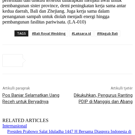
pertemuan dan diskusi tersebut diharapkan menjadi awal untuk
pembangunan sister province, demi peningkatan kerja sama antar
kedua daerah, Bali dan Zhejiang. Juga kerja sama dalam
penanganan sampah untuk diolah menjadi energi hingga
pembangunan fasilitas pariwisata. (LA-010)
TAGS
#Bali Royal Wedding
#Laksara.id
#Wagub Bali
Artikulli paraprak
Artikulli tjetër
Pos Banjar Selamatkan Uang
Dikukuhkan, Pengurus Ranting
Receh untuk Beryadnya
PDIP di Manggis dan Abang
RELATED ARTICLES
Internasional
Presiden Prabowo Salat Iduladha 1447 H Bersama Diaspora Indonesia di