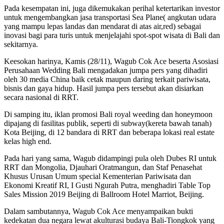
Pada kesempatan ini, juga dikemukakan perihal ketertarikan investor
untuk mengembangkan jasa transportasi Sea Plane( angkutan udara
yang mampu lepas landas dan mendarat di atas air,red) sebagai
inovasi bagi para turis untuk menjelajahi spot-spot wisata di Bali dan
sekitarnya.
Keesokan harinya, Kamis (28/11), Wagub Cok Ace beserta Asosiasi
Perusahaan Wedding Bali mengadakan jumpa pers yang dihadiri
oleh 30 media China baik cetak maupun daring terkait pariwisata,
bisnis dan gaya hidup. Hasil jumpa pers tersebut akan disiarkan
secara nasional di RRT.
Di samping itu, iklan promosi Bali royal weeding dan honeymoon
dipajang di fasilitas publik, seperti di subway(kereta bawah tanah)
Kota Beijing, di 12 bandara di RRT dan beberapa lokasi real estate
kelas high end.
Pada hari yang sama, Wagub didampingi pula oleh Dubes RI untuk
RRT dan Mongolia, Djauhari Oratmangun, dan Staf Penasehat
Khusus Urusan Umum special Kementerian Pariwisata dan
Ekonomi Kreatif RI, I Gusti Ngurah Putra, menghadiri Table Top
Sales Mission 2019 Beijing di Ballroom Hotel Marriot, Beijing.
Dalam sambutannya, Wagub Cok Ace menyampaikan bukti
kedekatan dua negara lewat akulturasi budaya Bali-Tiongkok yang