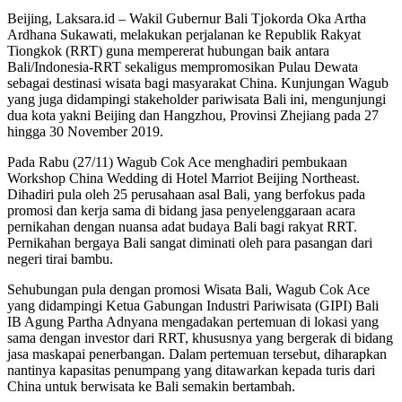
Beijing, Laksara.id – Wakil Gubernur Bali Tjokorda Oka Artha
Ardhana Sukawati, melakukan perjalanan ke Republik Rakyat
Tiongkok (RRT) guna mempererat hubungan baik antara
Bali/Indonesia-RRT sekaligus mempromosikan Pulau Dewata
sebagai destinasi wisata bagi masyarakat China. Kunjungan Wagub
yang juga didampingi stakeholder pariwisata Bali ini, mengunjungi
dua kota yakni Beijing dan Hangzhou, Provinsi Zhejiang pada 27
hingga 30 November 2019.
Pada Rabu (27/11) Wagub Cok Ace menghadiri pembukaan
Workshop China Wedding di Hotel Marriot Beijing Northeast.
Dihadiri pula oleh 25 perusahaan asal Bali, yang berfokus pada
promosi dan kerja sama di bidang jasa penyelenggaraan acara
pernikahan dengan nuansa adat budaya Bali bagi rakyat RRT.
Pernikahan bergaya Bali sangat diminati oleh para pasangan dari
negeri tirai bambu.
Sehubungan pula dengan promosi Wisata Bali, Wagub Cok Ace
yang didampingi Ketua Gabungan Industri Pariwisata (GIPI) Bali
IB Agung Partha Adnyana mengadakan pertemuan di lokasi yang
sama dengan investor dari RRT, khususnya yang bergerak di bidang
jasa maskapai penerbangan. Dalam pertemuan tersebut, diharapkan
nantinya kapasitas penumpang yang ditawarkan kepada turis dari
China untuk berwisata ke Bali semakin bertambah.