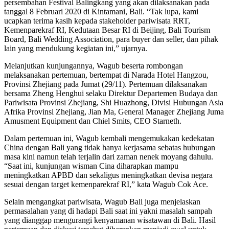
persembahan Festival Balingkang yang akan dilaksanakan pada
tanggal 8 Februari 2020 di Kintamani, Bali. “Tak lupa, kami
ucapkan terima kasih kepada stakeholder pariwisata RRT,
Kemenparekraf RI, Kedutaan Besar RI di Beijing, Bali Tourism
Board, Bali Wedding Association, para buyer dan seller, dan pihak
lain yang mendukung kegiatan ini,” ujarnya.
Melanjutkan kunjungannya, Wagub beserta rombongan
melaksanakan pertemuan, bertempat di Narada Hotel Hangzou,
Provinsi Zhejiang pada Jumat (29/11). Pertemuan dilaksanakan
bersama Zheng Henghui selaku Direktur Departemen Budaya dan
Pariwisata Provinsi Zhejiang, Shi Huazhong, Divisi Hubungan Asia
Afrika Provinsi Zhejiang, Jian Ma, General Manager Zhejiang Juma
Amusment Equipment dan Chiel Smits, CEO Starneth.
Dalam pertemuan ini, Wagub kembali mengemukakan kedekatan
China dengan Bali yang tidak hanya kerjasama sebatas hubungan
masa kini namun telah terjalin dari zaman nenek moyang dahulu.
“Saat ini, kunjungan wisman Cina diharapkan mampu
meningkatkan APBD dan sekaligus meningkatkan devisa negara
sesuai dengan target kemenparekraf RI,” kata Wagub Cok Ace.
Selain mengangkat pariwisata, Wagub Bali juga menjelaskan
permasalahan yang di hadapi Bali saat ini yakni masalah sampah
yang dianggap mengurangi kenyamanan wisatawan di Bali. Hasil