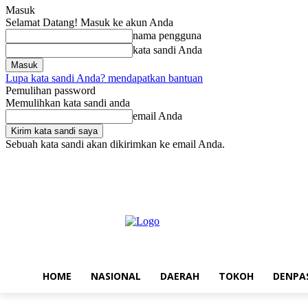
Masuk
Selamat Datang! Masuk ke akun Anda
nama pengguna
kata sandi Anda
Lupa kata sandi Anda? mendapatkan bantuan
Pemulihan password
Memulihkan kata sandi anda
email Anda
Sebuah kata sandi akan dikirimkan ke email Anda.
Jumat, Agustus 7, 2026
Masuk / Bergabung
Home
Nasional
Da
HOME
NASIONAL
DAERAH
TOKOH
DENPA