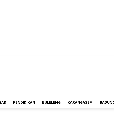
erah
Tokoh
Denpasar
Pendidikan
Buleleng
Karangasem
Badung
Ad
SAR
PENDIDIKAN
BULELENG
KARANGASEM
BADUN