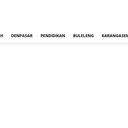
OH
DENPASAR
PENDIDIKAN
BULELENG
KARANGASE