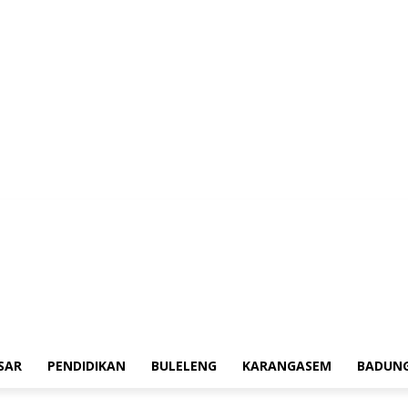
aerah
Tokoh
Denpasar
Pendidikan
Buleleng
Karangasem
Badung
A
SAR
PENDIDIKAN
BULELENG
KARANGASEM
BADUN