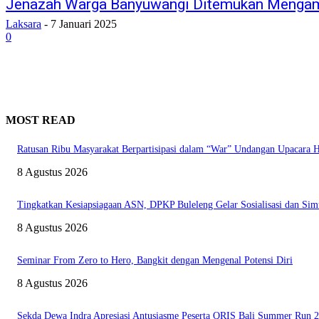
Jenazah Warga Banyuwangi Ditemukan Mengamb
Laksara
-
7 Januari 2025
0
MOST READ
Ratusan Ribu Masyarakat Berpartisipasi dalam “War” Undangan Upacara
8 Agustus 2026
Tingkatkan Kesiapsiagaan ASN, DPKP Buleleng Gelar Sosialisasi dan Sim
8 Agustus 2026
Seminar From Zero to Hero, Bangkit dengan Mengenal Potensi Diri
8 Agustus 2026
Sekda Dewa Indra Apresiasi Antusiasme Peserta QRIS Bali Summer Run 