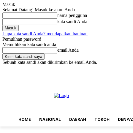
Masuk
Selamat Datang! Masuk ke akun Anda
nama pengguna
kata sandi Anda
Lupa kata sandi Anda? mendapatkan bantuan
Pemulihan password
Memulihkan kata sandi anda
email Anda
Sebuah kata sandi akan dikirimkan ke email Anda.
Minggu, Agustus 9, 2026
Masuk / Bergabung
Home
Nasional
D
HOME
NASIONAL
DAERAH
TOKOH
DENPA