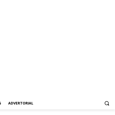
dvertorial
G
ADVERTORIAL