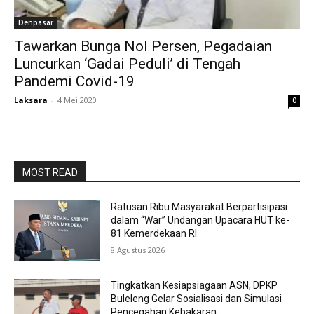
Denpasar
Tawarkan Bunga Nol Persen, Pegadaian
Luncurkan ‘Gadai Peduli’ di Tengah
Pandemi Covid-19
Laksara
-
4 Mei 2020
0
MOST READ
Ratusan Ribu Masyarakat Berpartisipasi
dalam “War” Undangan Upacara HUT ke-
81 Kemerdekaan RI
8 Agustus 2026
Tingkatkan Kesiapsiagaan ASN, DPKP
Buleleng Gelar Sosialisasi dan Simulasi
Pencegahan Kebakaran