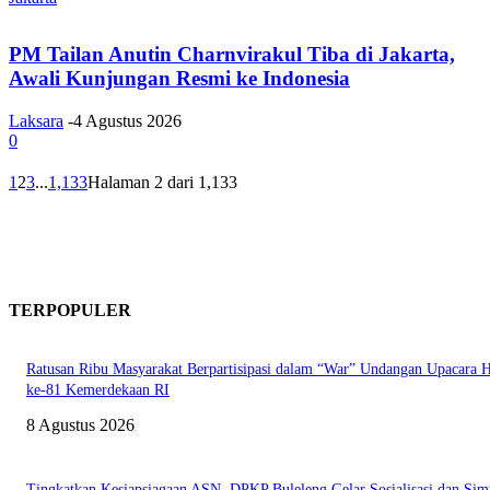
PM Tailan Anutin Charnvirakul Tiba di Jakarta,
Awali Kunjungan Resmi ke Indonesia
Laksara
-
4 Agustus 2026
0
1
2
3
...
1,133
Halaman 2 dari 1,133
TERPOPULER
Ratusan Ribu Masyarakat Berpartisipasi dalam “War” Undangan Upacara
ke-81 Kemerdekaan RI
8 Agustus 2026
Tingkatkan Kesiapsiagaan ASN, DPKP Buleleng Gelar Sosialisasi dan Sim