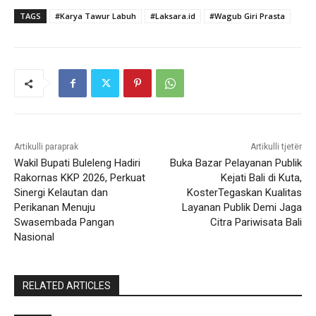
TAGS
#Karya Tawur Labuh
#Laksara.id
#Wagub Giri Prasta
Artikulli paraprak
Artikulli tjetër
Wakil Bupati Buleleng Hadiri
Buka Bazar Pelayanan Publik
Rakornas KKP 2026, Perkuat
Kejati Bali di Kuta,
Sinergi Kelautan dan
KosterTegaskan Kualitas
Perikanan Menuju
Layanan Publik Demi Jaga
Swasembada Pangan
Citra Pariwisata Bali
Nasional
RELATED ARTICLES