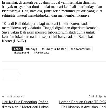
Ia menilai, di tengah perubahan global yang semakin dinamis,
banyak masyarakat dunia mulai mencari kembali akar budaya dan
identitasnya. Bali, kata dia, justru telah memiliki jati diri yang kuat
sehingga tinggal menghidupkan dan mengembangkannya.
“Kita di Bali tidak perlu lagi mencari jati diri karena sudah
memilikinya sejak dahulu. Tinggal digali dan diperkuat kembali.
Saya yakin Bali akan menjadi laboratorium studi dunia untuk
kearifan lokal karena ilmu seperti ini hanya ada di Bali,” kata
Koster.(LA-IN)
TAGS
#Budaya
#Gubernur Koster
#Laboratorium
#Laksara.id
#Pariwisata
Artikulli paraprak
Artikulli tjetër
Hari Ke Dua Pencarian, Rafles
Lomba Paduan Suara TP PKK
ditemukan 5 Meter dari Lokasi
Bali Disambut Antusias, Jadi