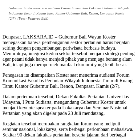
Gubernur Koster menerima audiensi Forum Komunikasi Fakultas Pertanian Wilayah
Indonesia Timur di Ruang Tamu Kantor Gubernur Bali, Renon, Denpasar, Kamis
(2/7). (Foto: Pemprov Bali)
Denpasar, LAKSARA.ID – Gubernur Bali Wayan Koster
menegaskan bahwa pembangunan sektor pertanian harus berjalan
seiring dengan pengembangan pariwisata berbasis budaya.
Menurutnya, integrasi kedua sektor tersebut menjadi strategi penting
agar petani tidak hanya menjadi pihak yang menjaga bentang alam
Bali, tetapi juga memperoleh manfaat ekonomi yang lebih besar.
Penegasan itu disampaikan Koster saat menerima audiensi Forum
Komunikasi Fakultas Pertanian Wilayah Indonesia Timur di Ruang
Tamu Kantor Gubernur Bali, Renon, Denpasar, Kamis (2/7).
Dalam pertemuan tersebut, Dekan Fakultas Pertanian Universitas
Udayana, I Putu Sudiarta, mengundang Gubernur Koster untuk
menjadi keynote speaker pada Lokakarya dan Seminar Nasional
Pertanian yang akan digelar pada 23 Juli mendatang.
Kegiatan tersebut merupakan rangkaian forum yang meliputi
seminar nasional, lokakarya, serta berbagai perlombaan mahasiswa.
Sekitar 90 dekan fakultas pertanian beserta jajaran dari berbagai