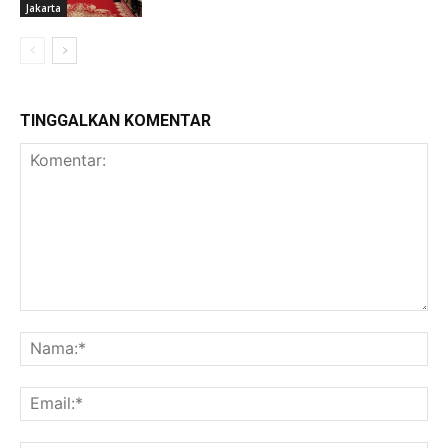
Jakarta
TINGGALKAN KOMENTAR
Komentar:
Na
Ema