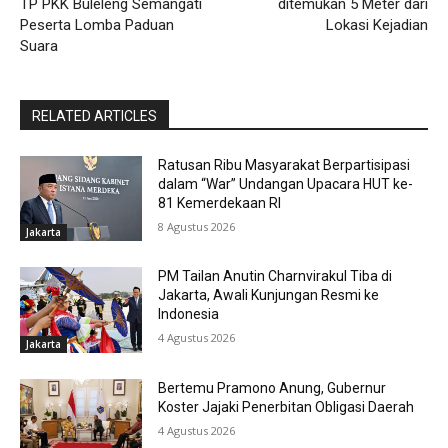
TP PKK Buleleng Semangati
ditemukan 5 Meter dari
Peserta Lomba Paduan
Lokasi Kejadian
Suara
RELATED ARTICLES
Ratusan Ribu Masyarakat Berpartisipasi
dalam “War” Undangan Upacara HUT ke-
81 Kemerdekaan RI
8 Agustus 2026
Jakarta
PM Tailan Anutin Charnvirakul Tiba di
Jakarta, Awali Kunjungan Resmi ke
Indonesia
4 Agustus 2026
Jakarta
Bertemu Pramono Anung, Gubernur
Koster Jajaki Penerbitan Obligasi Daerah
4 Agustus 2026