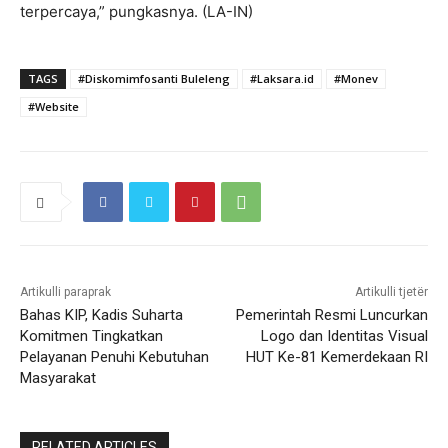
terpercaya,” pungkasnya. (LA-IN)
TAGS
#Diskomimfosanti Buleleng
#Laksara.id
#Monev
#Website
Artikulli paraprak
Artikulli tjetër
Bahas KIP, Kadis Suharta
Pemerintah Resmi Luncurkan
Komitmen Tingkatkan
Logo dan Identitas Visual
Pelayanan Penuhi Kebutuhan
HUT Ke-81 Kemerdekaan RI
Masyarakat
RELATED ARTICLES