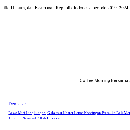
 Politik, Hukum, dan Keamanan Republik Indonesia periode 2019–202
Coffee Morning Bersama 
Denpasar
Bawa Misi Lingkungan, Gubernur Koster Lepas Kontingan Pramuka Bali Me
Jambore Nasional XII di Cibubur