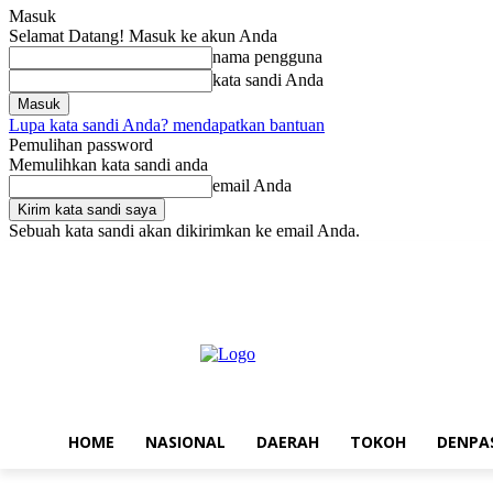
Masuk
Selamat Datang! Masuk ke akun Anda
nama pengguna
kata sandi Anda
Lupa kata sandi Anda? mendapatkan bantuan
Pemulihan password
Memulihkan kata sandi anda
email Anda
Sebuah kata sandi akan dikirimkan ke email Anda.
Sabtu, Agustus 8, 2026
Masuk / Bergabung
Home
Nasional
Da
HOME
NASIONAL
DAERAH
TOKOH
DENPA