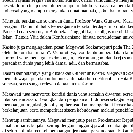
Ketua Yayasan Prajna Harmonis, Kasino, dalam sambutannya menyampa
peserta forum tetap memilih berkumpul untuk bersama-sama memikir
universal yang mampu menyatukan umat manusia, yakni hati nurani s
Mengutip pandangan sejarawan dunia Profesor Wang Gungwu, Kasino 
beragam. Namun di balik keberagaman tersebut terdapat nilai-nilai k
Pancasila dan semboyan Bhinneka Tunggal Ika, sekaligus memiliki
Islam, Tianxia Yijia dalam Konfusianisme, hingga persaudaraan unive
Kasino juga mengingatkan pesan Megawati Soekarnoputri pada The 2
oleh “hukum hati nurani”. Menurutnya, teori benturan peradaban lah
harmoni yang menjaga keseimbangan, keterhubungan, dan kerja sama
peradaban dunia yang lebih damai, adil, dan bermartabat.
Dalam sambutannya yang dibacakan Gubernur Koster, Megawati Soeka
menjadi wajah peradaban Indonesia di mata dunia. Filosofi Tri Hit
semesta, serta sangat relevan dengan tema forum.
Megawati juga menyoroti kondisi dunia yang semakin diwarnai persai
nilai kemanusiaan. Berangkat dari pengalaman Indonesia sebagai ba
membangun regulasi global yang berkeadilan, memperkuat Perserika
berkelanjutan, serta memperkuat sistem kebudayaan melalui pendidikan
Menutup sambutannya, Megawati mengutip pesan Proklamator Republik 
tanah air harus berjalan seiring dengan tanggung jawab membangun 
di seluruh dunia menjadi pembangun jembatan persaudaraan, bukan 