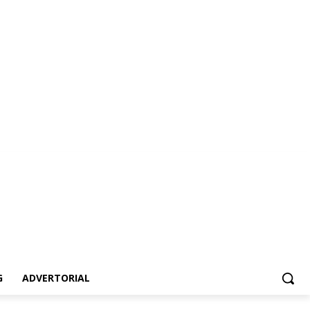
ertorial
G
ADVERTORIAL