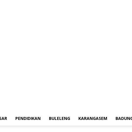
erah
Tokoh
Denpasar
Pendidikan
Buleleng
Karangasem
Badung
Adv
SAR
PENDIDIKAN
BULELENG
KARANGASEM
BADUN