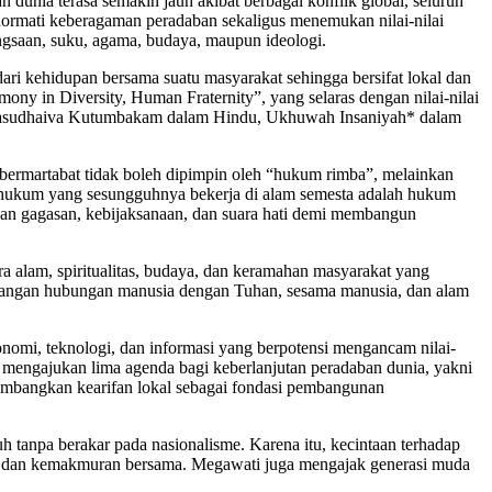
nia terasa semakin jauh akibat berbagai konflik global, seluruh
ormati keberagaman peradaban sekaligus menemukan nilai-nilai
ngsaan, suku, agama, budaya, maupun ideologi.
 kehidupan bersama suatu masyarakat sehingga bersifat lokal dan
ony in Diversity, Human Fraternity”, yang selaras dengan nilai-nilai
ti Vasudhaiva Kutumbakam dalam Hindu, Ukhuwah Insaniyah* dalam
ermartabat tidak boleh dipimpin oleh “hukum rimba”, melainkan
l, hukum yang sesungguhnya bekerja di alam semesta adalah hukum
an gagasan, kebijaksanaan, dan suara hati demi membangun
alam, spiritualitas, budaya, dan keramahan masyarakat yang
imbangan hubungan manusia dengan Tuhan, sesama manusia, dan alam
onomi, teknologi, dan informasi yang berpotensi mengancam nilai-
mengajukan lima agenda bagi keberlanjutan peradaban dunia, yakni
embangkan kearifan lokal sebagai fondasi pembangunan
 tanpa berakar pada nasionalisme. Karena itu, kecintaan terhadap
an, dan kemakmuran bersama. Megawati juga mengajak generasi muda