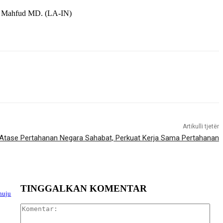
4, Mahfud MD. (LA-IN)
Artikulli tjetër
Atase Pertahanan Negara Sahabat, Perkuat Kerja Sama Pertahanan
TINGGALKAN KOMENTAR
nuju
Kom