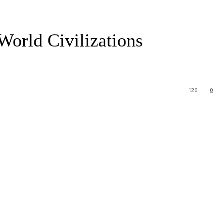
orld Civilizations
126
0