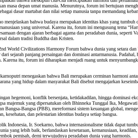
ikan bahwa meskipun cita-cita menciptakan harmoni dan perdamaian du
kan masa depan umat manusia. Menurutnya, forum ini bertujuan mengh
ebagai dasar martabat dan nilai setiap manusia tanpa memandang keba
menjelaskan bahwa budaya merupakan identitas khas yang tumbuh dari
emanusiaan yang universal. Karena itu, forum ini mengusung tema “Harm
 kesamaan dengan ajaran berbagai agama dan peradaban dunia, seper
rsal dalam tradisi Buddha dan Kristen.
nd World Civilizations Harmony Forum bahwa dunia yang setara dan b
ir dari sejarah panjang persaingan dan dominasi antarmanusia. Padaha
. Karena itu, forum ini diharapkan menjadi ruang untuk menyumbangk
rnoputri menegaskan bahwa Bali merupakan cerminan harmoni antara 
a Karana yang hidup dalam masyarakat Bali disebut mengajarkan kese
ngan hegemoni, konflik bersenjata, ketidakadilan, hingga dominasi ek
ngsa majemuk yang dipersatukan oleh Bhinneka Tunggal Ika, Megawati 
tan Bangsa-Bangsa (PBB), mereformasi sistem keuangan global, meng
, kesehatan, dan pelestarian identitas budaya setiap bangsa.
Indonesia, Ir. Soekarno, bahwa internasionalisme tidak dapat tumbuh
dunia yang lebih baik, berlandaskan kesetaraan, kemanusiaan, keadil
tembok pemisah, demi terwujudnya peradaban dunia yang harmonis.