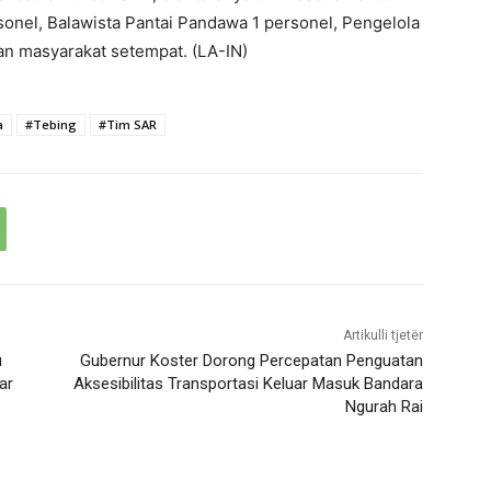
onel, Balawista Pantai Pandawa 1 personel, Pengelola
an masyarakat setempat. (LA-IN)
a
#Tebing
#Tim SAR
Artikulli tjetër
u
Gubernur Koster Dorong Percepatan Penguatan
ar
Aksesibilitas Transportasi Keluar Masuk Bandara
Ngurah Rai