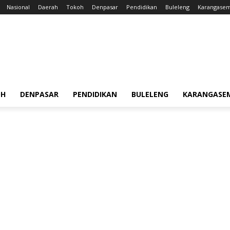
Nasional
Daerah
Tokoh
Denpasar
Pendidikan
Buleleng
Karangase
OH
DENPASAR
PENDIDIKAN
BULELENG
KARANGASE