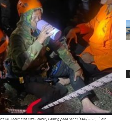
andawa, Kecamatan Kuta Selatan, Badung pada Sabtu (13/6/2026). (Foto: