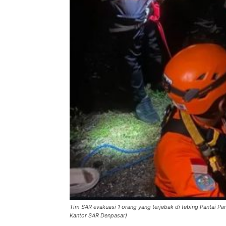
Tim SAR evakuasi 1 orang yang terjebak di tebing Pantai P
Kantor SAR Denpasar)