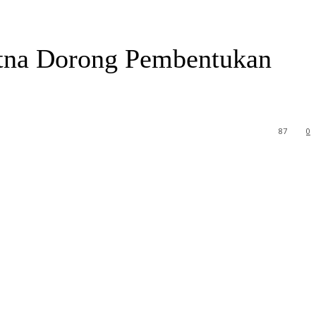
atna Dorong Pembentukan
87
0