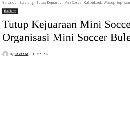
Beranda
Buleleng
Tutup Kejuaraan Mini Soccer Kalibukbuk, Wabup Supriat
Buleleng
Tutup Kejuaraan Mini Socc
Organisasi Mini Soccer Bul
By
Laksara
31 Mei 2026
Bagikan