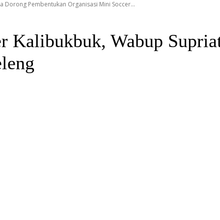
na Dorong Pembentukan Organisasi Mini Soccer...
er Kalibukbuk, Wabup Supri
eleng