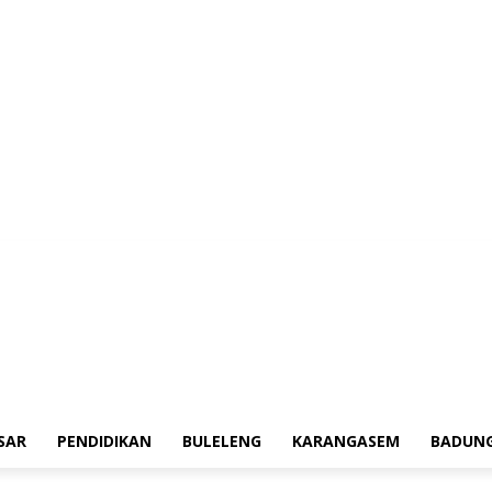
erah
Tokoh
Denpasar
Pendidikan
Buleleng
Karangasem
Badung
Ad
SAR
PENDIDIKAN
BULELENG
KARANGASEM
BADUN