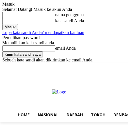
Masuk
Selamat Datang! Masuk ke akun Anda
nama pengguna
kata sandi Anda
Lupa kata sandi Anda? mendapatkan bantuan
Pemulihan password
Memulihkan kata sandi anda
email Anda
Sebuah kata sandi akan dikirimkan ke email Anda.
Jumat, Agustus 7, 2026
Masuk / Bergabung
Home
Nasional
Da
HOME
NASIONAL
DAERAH
TOKOH
DENPA