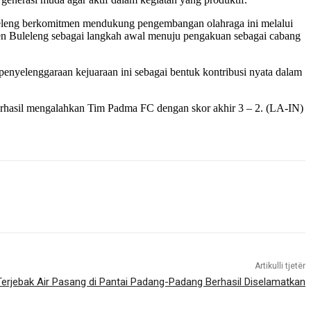
eleng berkomitmen mendukung pengembangan olahraga ini melalui
ten Buleleng sebagai langkah awal menuju pengakuan sebagai cabang
enyelenggaraan kejuaraan ini sebagai bentuk kontribusi nyata dalam
 berhasil mengalahkan Tim Padma FC dengan skor akhir 3 – 2. (LA-IN)
Artikulli tjetër
rjebak Air Pasang di Pantai Padang-Padang Berhasil Diselamatkan