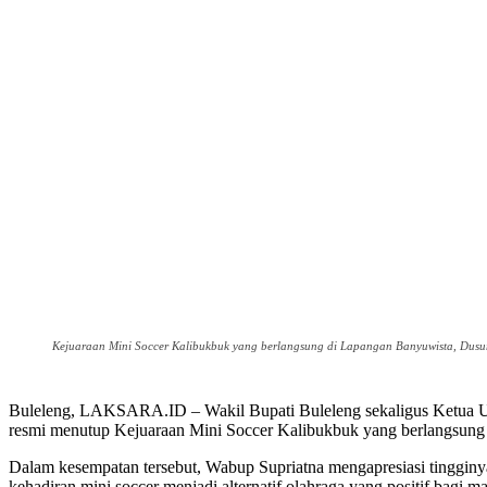
Kejuaraan Mini Soccer Kalibukbuk yang berlangsung di Lapangan Banyuwista, Dusun
Buleleng, LAKSARA.ID – Wakil Bupati Buleleng sekaligus Ketua 
resmi menutup Kejuaraan Mini Soccer Kalibukbuk yang berlangsung
Dalam kesempatan tersebut, Wabup Supriatna mengapresiasi tingginy
kehadiran mini soccer menjadi alternatif olahraga yang positif bagi 