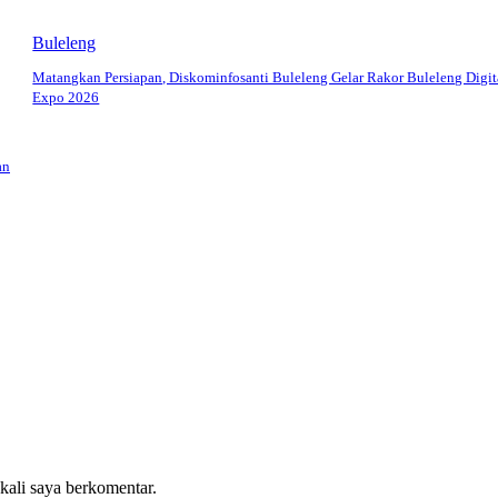
Buleleng
Matangkan Persiapan, Diskominfosanti Buleleng Gelar Rakor Buleleng Digit
Expo 2026
an
 kali saya berkomentar.