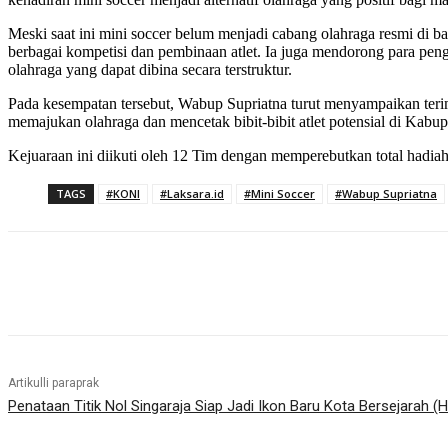
Meski saat ini mini soccer belum menjadi cabang olahraga resmi 
berbagai kompetisi dan pembinaan atlet. Ia juga mendorong para pe
olahraga yang dapat dibina secara terstruktur.
Pada kesempatan tersebut, Wabup Supriatna turut menyampaikan terim
memajukan olahraga dan mencetak bibit-bibit atlet potensial di Kabu
Kejuaraan ini diikuti oleh 12 Tim dengan memperebutkan total hadia
TAGS
#KONI
#Laksara.id
#Mini Soccer
#Wabup Supriatna
Bagikan
Artikulli paraprak
Penataan Titik Nol Singaraja Siap Jadi Ikon Baru Kota Bersejarah (H