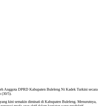
eh Anggota DPRD Kabupaten Buleleng Ni Kadek Turkini secara
 (30/5).
yang kini semakin diminati di Kabupaten Buleleng. Menurutnya,
 generasi muda agar aktif dalam kegiatan yang produktif.