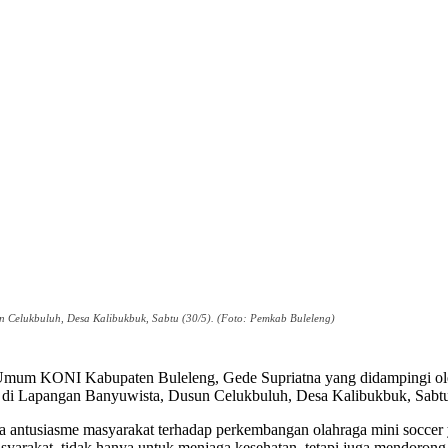
 Celukbuluh, Desa Kalibukbuk, Sabtu (30/5). (Foto: Pemkab Buleleng)
Umum KONI Kabupaten Buleleng, Gede Supriatna yang didampingi ol
 di Lapangan Banyuwista, Dusun Celukbuluh, Desa Kalibukbuk, Sabtu
a antusiasme masyarakat terhadap perkembangan olahraga mini soccer 
masyarakat, tidak hanya untuk menjaga kesehatan, tetapi juga mendorong