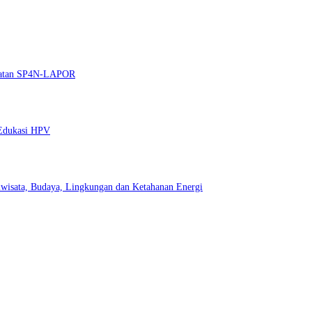
guatan SP4N-LAPOR
 Edukasi HPV
wisata, Budaya, Lingkungan dan Ketahanan Energi