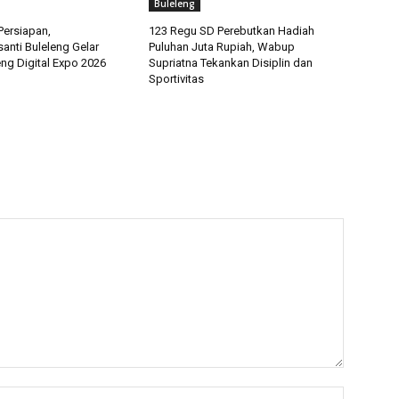
Buleleng
ersiapan,
123 Regu SD Perebutkan Hadiah
anti Buleleng Gelar
Puluhan Juta Rupiah, Wabup
ng Digital Expo 2026
Supriatna Tekankan Disiplin dan
Sportivitas
Nama:*