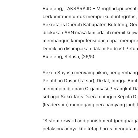
Buleleng, LAKSARA.ID – Menghadapi pesatny
berkomitmen untuk memperkuat integritas, k
Sekretaris Daerah Kabupaten Buleleng, Ge
dilakukan ASN masa kini adalah memiliki ji
membangun kompetensi dan dapat mempredi
Demikian disampaikan dalam Podcast Petua
Buleleng, Selasa, (26/5).
Sekda Suyasa menyampaikan, pengembangan
Pelatihan Dasar (Latsar), Diklat, hingga Bi
memimpin di enam Organisasi Perangkat D
sebagai Sekretaris Daerah hingga Kepala 
(leadership) memegang peranan yang jauh le
“Sistem reward and punishment (penghargaa
pelaksanaannya kita tetap harus mengutama