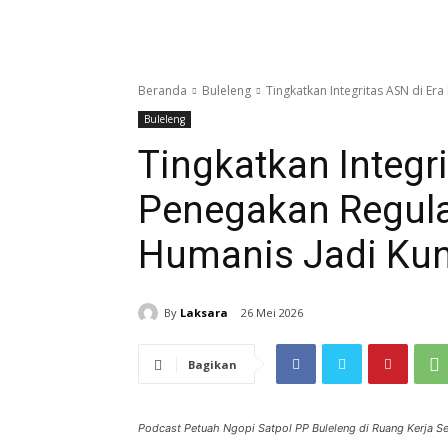
Beranda
Buleleng
Tingkatkan Integritas ASN di Era
Buleleng
Tingkatkan Integri
Penegakan Regula
Humanis Jadi Kun
By
Laksara
26 Mei 2026
Bagikan
Podcast Petuah Ngopi Satpol PP Buleleng di Ruang Kerja Se