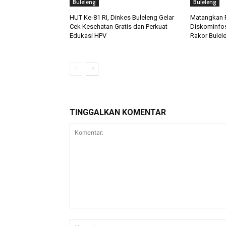
Buleleng
Buleleng
HUT Ke-81 RI, Dinkes Buleleng Gelar
Matangkan P
Cek Kesehatan Gratis dan Perkuat
Diskominfos
Edukasi HPV
Rakor Bulele
TINGGALKAN KOMENTAR
Komentar: