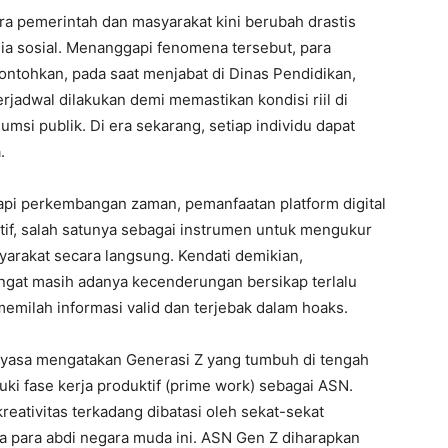
ra pemerintah dan masyarakat kini berubah drastis
a sosial. Menanggapi fenomena tersebut, para
contohkan, pada saat menjabat di Dinas Pendidikan,
jadwal dilakukan demi memastikan kondisi riil di
si publik. Di era sekarang, setiap individu dapat
.
kapi perkembangan zaman, pemanfaatan platform digital
tif, salah satunya sebagai instrumen untuk mengukur
yarakat secara langsung. Kendati demikian,
ingat masih adanya kecenderungan bersikap terlalu
 memilah informasi valid dan terjebak dalam hoaks.
uyasa mengatakan Generasi Z yang tumbuh di tengah
ki fase kerja produktif (prime work) sebagai ASN.
reativitas terkadang dibatasi oleh sekat-sekat
da para abdi negara muda ini. ASN Gen Z diharapkan