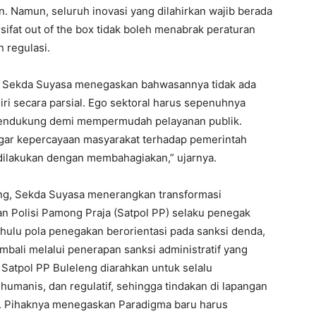
n. Namun, seluruh inovasi yang dilahirkan wajib berada
sifat out of the box tidak boleh menabrak peraturan
 regulasi.
rasi. Sekda Suyasa menegaskan bahwasannya tidak ada
iri secara parsial. Ego sektoral harus sepenuhnya
g mendukung demi mempermudah pelayanan publik.
agar kepercayaan masyarakat terhadap pemerintah
dilakukan dengan membahagiakan,” ujarnya.
eng, Sekda Suyasa menerangkan transformasi
an Polisi Pamong Praja (Satpol PP) selaku penegak
hulu pola penegakan berorientasi pada sanksi denda,
mbali melalui penerapan sanksi administratif yang
, Satpol PP Buleleng diarahkan untuk selalu
umanis, dan regulatif, sehingga tindakan di lapangan
ik. Pihaknya menegaskan Paradigma baru harus