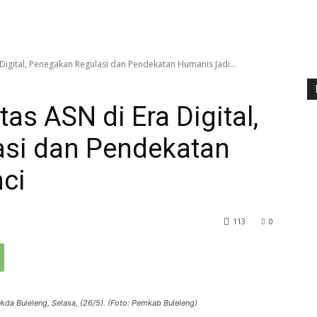
 Digital, Penegakan Regulasi dan Pendekatan Humanis Jadi...
tas ASN di Era Digital,
si dan Pendekatan
ci
113
0
kda Buleleng, Selasa, (26/5). (Foto: Pemkab Buleleng)