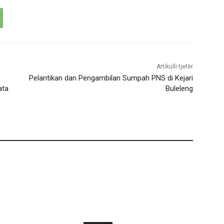
Artikulli tjetër
Pelantikan dan Pengambilan Sumpah PNS di Kejari
ata
Buleleng