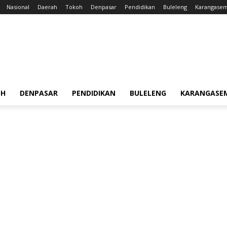
Nasional
Daerah
Tokoh
Denpasar
Pendidikan
Buleleng
Karangase
OH
DENPASAR
PENDIDIKAN
BULELENG
KARANGASE