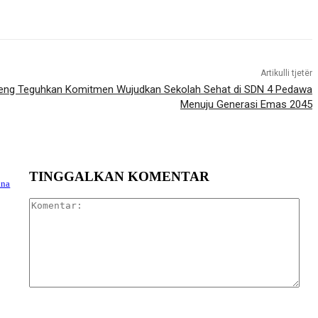
Artikulli tjetër
eleng Teguhkan Komitmen Wujudkan Sekolah Sehat di SDN 4 Pedawa
Menuju Generasi Emas 2045
TINGGALKAN KOMENTAR
ana
Kom