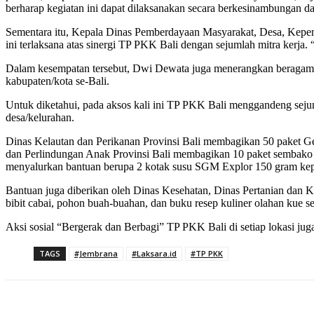
berharap kegiatan ini dapat dilaksanakan secara berkesinambungan da
Sementara itu, Kepala Dinas Pemberdayaan Masyarakat, Desa, Kepe
ini terlaksana atas sinergi TP PKK Bali dengan sejumlah mitra kerja.
Dalam kesempatan tersebut, Dwi Dewata juga menerangkan beragam 
kabupaten/kota se-Bali.
Untuk diketahui, pada aksos kali ini TP PKK Bali menggandeng sejum
desa/kelurahan.
Dinas Kelautan dan Perikanan Provinsi Bali membagikan 50 paket Gem
dan Perlindungan Anak Provinsi Bali membagikan 10 paket sembako be
menyalurkan bantuan berupa 2 kotak susu SGM Explor 150 gram kepa
Bantuan juga diberikan oleh Dinas Kesehatan, Dinas Pertanian dan 
bibit cabai, pohon buah-buahan, dan buku resep kuliner olahan kue se
Aksi sosial “Bergerak dan Berbagi” TP PKK Bali di setiap lokasi jug
TAGS
#Jembrana
#Laksara.id
#TP PKK