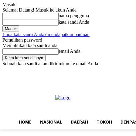
Masuk
Selamat Datang! Masuk ke akun Anda
nama pengguna
kata sandi Anda
Lupa kata sandi Anda? mendapatkan bantuan
Pemulihan password
Memulihkan kata sandi anda
email Anda
Sebuah kata sandi akan dikirimkan ke email Anda.
Jumat, Agustus 7, 2026
Masuk / Bergabung
Home
Nasional
Da
HOME
NASIONAL
DAERAH
TOKOH
DENPA