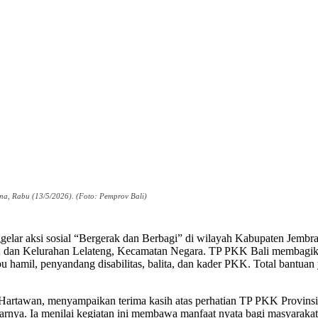
na, Rabu (13/5/2026). (Foto: Pemprov Bali)
aksi sosial “Bergerak dan Berbagi” di wilayah Kabupaten Jembrana, R
dan Kelurahan Lelateng, Kecamatan Negara. TP PKK Bali membagikan p
 ibu hamil, penyandang disabilitas, balita, dan kader PKK. Total bantua
rtawan, menyampaikan terima kasih atas perhatian TP PKK Provinsi 
 ujarnya. Ia menilai kegiatan ini membawa manfaat nyata bagi masyar