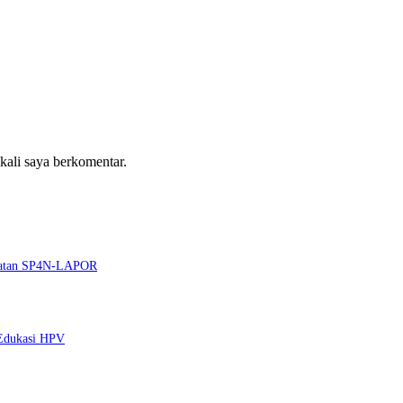
 kali saya berkomentar.
guatan SP4N-LAPOR
 Edukasi HPV