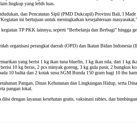
lam lingkup yang lebih luas.
ndudukan, dan Pencatatan Sipil (PMD Dukcapil) Provinsi Bali, I Ma
 “Kegiatan ini bertujuan untuk meningkatkan kesejahteraan masyarakat,”
kegiatan TP PKK lainnya, seperti “Berbelanja dan Berbagi” hingga g
lah organisasi perangkat daerah (OPD) dan Ikatan Bidan Indonesia (IBI
arikan yang berisi 1 kg ikan tuna bluefin, 1 kg ikan nila, dan 1 kg 
risi 10 kg beras, 2 pcs minyak goreng, 3 kg gula pasir, 2 bungkus ko
da 10 balita dan 2 kotak susu SGM Bunda 150 gram bagi 10 ibu hami
Ketahanan Pangan, Dinas Kehutanan dan Lingkungan Hidup, serta Dinas
rta pangan lokal.
a diisi dengan layanan kesehatan gratis, vaksinasi rabies, dan bimbin