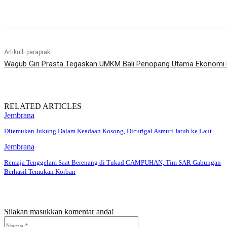
Bagikan
Artikulli paraprak
Wagub Giri Prasta Tegaskan UMKM Bali Penopang Utama Ekonomi K
RELATED ARTICLES
Jembrana
Ditemukan Jukung Dalam Keadaan Kosong, Dicurigai Asmuri Jatuh ke Laut
Jembrana
Remaja Tenggelam Saat Berenang di Tukad CAMPUHAN, Tim SAR Gabungan
Berhasil Temukan Korban
Silakan masukkan komentar anda!
Nama:*