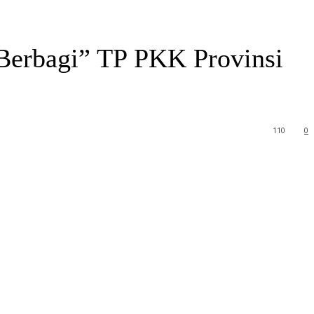
 Berbagi” TP PKK Provinsi
110
0