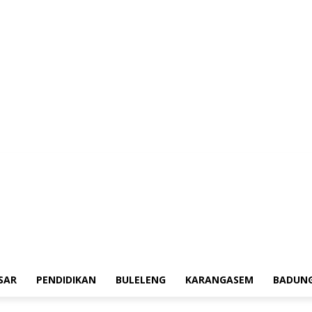
erah
Tokoh
Denpasar
Pendidikan
Buleleng
Karangasem
Badung
Ad
SAR
PENDIDIKAN
BULELENG
KARANGASEM
BADUN