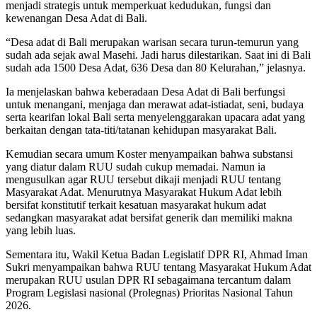
menjadi strategis untuk memperkuat kedudukan, fungsi dan
kewenangan Desa Adat di Bali.
“Desa adat di Bali merupakan warisan secara turun-temurun yang
sudah ada sejak awal Masehi. Jadi harus dilestarikan. Saat ini di Bali
sudah ada 1500 Desa Adat, 636 Desa dan 80 Kelurahan,” jelasnya.
Ia menjelaskan bahwa keberadaan Desa Adat di Bali berfungsi
untuk menangani, menjaga dan merawat adat-istiadat, seni, budaya
serta kearifan lokal Bali serta menyelenggarakan upacara adat yang
berkaitan dengan tata-titi/tatanan kehidupan masyarakat Bali.
Kemudian secara umum Koster menyampaikan bahwa substansi
yang diatur dalam RUU sudah cukup memadai. Namun ia
mengusulkan agar RUU tersebut dikaji menjadi RUU tentang
Masyarakat Adat. Menurutnya Masyarakat Hukum Adat lebih
bersifat konstitutif terkait kesatuan masyarakat hukum adat
sedangkan masyarakat adat bersifat generik dan memiliki makna
yang lebih luas.
Sementara itu, Wakil Ketua Badan Legislatif DPR RI, Ahmad Iman
Sukri menyampaikan bahwa RUU tentang Masyarakat Hukum Adat
merupakan RUU usulan DPR RI sebagaimana tercantum dalam
Program Legislasi nasional (Prolegnas) Prioritas Nasional Tahun
2026.