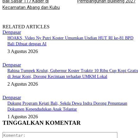
Bali Sasar 117 Kader di
Pembangunan Buleleng 2027
Kecamatan Abang dan Kubu
RELATED ARTICLES
Denpasar
HOAKS, Video Ny Putri Koster Umumkan Undian HUT RI ke-81 BPD
Bali Dibuat dengan AI
3 Agustus 2026
Denpasar
Rahina Tumpek Krulut, Gubernur Koster Traktir 10 Ribu Cup Kopi Gratis
di Jenar Kopi, Dorong Kecintaan terhadap UMKM Lokal
2 Agustus 2026
Denpasar
Dukung Program Kejati Bali, Sekda Dewa Indra Dorong Penuntasan
Dokumen Kependudukan Anak Telantar
1 Agustus 2026
TINGGALKAN KOMENTAR
Komentar: