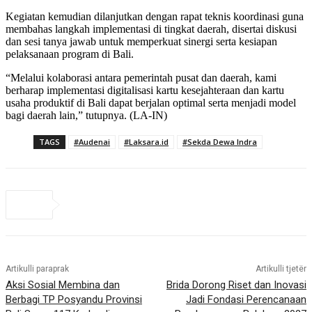
Kegiatan kemudian dilanjutkan dengan rapat teknis koordinasi guna
membahas langkah implementasi di tingkat daerah, disertai diskusi
dan sesi tanya jawab untuk memperkuat sinergi serta kesiapan
pelaksanaan program di Bali.
“Melalui kolaborasi antara pemerintah pusat dan daerah, kami
berharap implementasi digitalisasi kartu kesejahteraan dan kartu
usaha produktif di Bali dapat berjalan optimal serta menjadi model
bagi daerah lain,” tutupnya. (LA-IN)
TAGS
#Audenai
#Laksara.id
#Sekda Dewa Indra
Artikulli paraprak
Artikulli tjetër
Aksi Sosial Membina dan
Brida Dorong Riset dan Inovasi
Berbagi TP Posyandu Provinsi
Jadi Fondasi Perencanaan