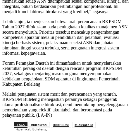
memastikan setiap ASN ditempatkan sesuai kompetensi, kinerja, dan
integritas, bukan berdasarkan pertimbangan nonprofesional. Ini
menjadi kunci lahirnya birokrasi yang kredibel,” tegasnya.
Lebih lanjut, ia menjelaskan bahwa arah perencanaan BKPSDM
Tahun 2027 difokuskan pada peningkatan kualitas manajemen ASN
secara menyeluruh. Prioritas tersebut mencakup pengembangan
kompetensi aparatur melalui pendidikan dan pelatihan, evaluasi
kinerja berbasis sistem, pelaksanaan seleksi ASN dan jabatan
pimpinan tinggi secara terbuka, serta penguatan integrasi sistem
informasi kepegawaian.
Forum Perangkat Daerah ini dimanfaatkan untuk menyelaraskan
kebutuhan perangkat daerah dengan rencana program BKPSDM
2027, sekaligus menjaring masukan guna menyempurnakan
kebijakan pengelolaan SDM aparatur di lingkungan Pemerintah
Kabupaten Buleleng.
Melalui penguatan sistem merit dan perencanaan yang terarah,
BKPSDM Buleleng menegaskan perannya sebagai penggerak
utama profesionalisme birokrasi, demi mendukung penyelenggaraan
pemerintahan yang efektif, akuntabel, dan berorientasi pada
pelayanan publik. (LA-IN)
TAGS
#Birokrasi
#BKPSDM
#Laksara.id
#pemkab Buleleng