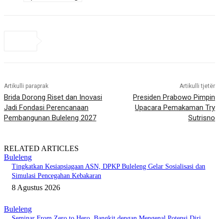
Artikulli paraprak
Artikulli tjetër
Brida Dorong Riset dan Inovasi
Presiden Prabowo Pimpin
Jadi Fondasi Perencanaan
Upacara Pemakaman Try
Pembangunan Buleleng 2027
Sutrisno
RELATED ARTICLES
Buleleng
Tingkatkan Kesiapsiagaan ASN, DPKP Buleleng Gelar Sosialisasi dan
Simulasi Pencegahan Kebakaran
8 Agustus 2026
Buleleng
Seminar From Zero to Hero, Bangkit dengan Mengenal Potensi Diri