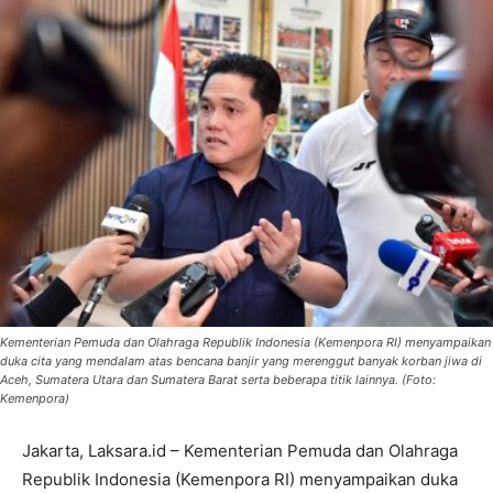
Kementerian Pemuda dan Olahraga Republik Indonesia (Kemenpora RI) menyampaikan
duka cita yang mendalam atas bencana banjir yang merenggut banyak korban jiwa di
Aceh, Sumatera Utara dan Sumatera Barat serta beberapa titik lainnya. (Foto:
Kemenpora)
Jakarta, Laksara.id – Kementerian Pemuda dan Olahraga
Republik Indonesia (Kemenpora RI) menyampaikan duka