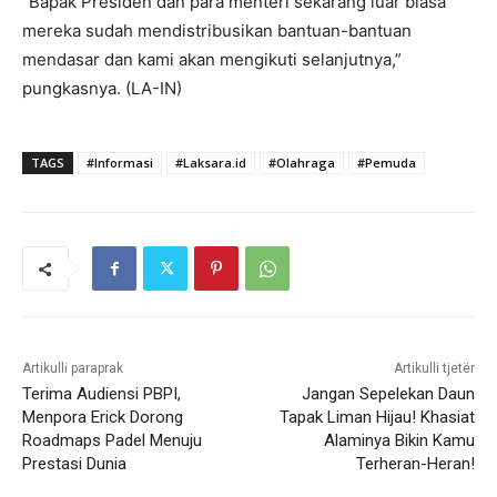
“Bapak Presiden dan para menteri sekarang luar biasa
mereka sudah mendistribusikan bantuan-bantuan
mendasar dan kami akan mengikuti selanjutnya,”
pungkasnya. (LA-IN)
TAGS
#Informasi
#Laksara.id
#Olahraga
#Pemuda
Artikulli paraprak
Artikulli tjetër
Terima Audiensi PBPI,
Jangan Sepelekan Daun
Menpora Erick Dorong
Tapak Liman Hijau! Khasiat
Roadmaps Padel Menuju
Alaminya Bikin Kamu
Prestasi Dunia
Terheran-Heran!