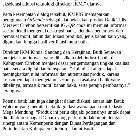
akselerasi adopsi teknologi di sektor IKM,” ujarnya.
Pada kesempatan dialog tersebut, KMPIG memaparkan
penggunaan
QR-code
sebagai alat pelacakan produk Batik Tulis
Merawit Cirebon bersertifikat IG.
QR-code
ini memuat informasi
secara detail mengenai deskripsi batik, identitas penembok dan
pembuat motif, tahun dan lokasi produksi, jenis bahan kain yang
digunakan hingga hasil verifikasi mutu batik.
Direktur IKM Kimia, Sandang dan Kerajinan, Budi Setiawan
menjelaskan, inovasi yang dihasilkan oleh industri batik di
Kabupaten Cirebon menjadi dasar pengembangan tingkat kualitas
batik secara digital dan transparan. “Hal ini sekaligus dapat
meningkatkan nilai informasi dan autentisitas produk, karena
konsumen dapat mengetahui secara pasti asal-usul batik yang
dibelinya, termasuk motif, bahan baku, serta perajin pembuatnya,”
terangnya.
Potensi batik lain juga diangkat dalam diskusi, antara lain Batik
Waleran yang memiliki teknik gradasi warna pada motif klasik
Mega Mendung. “Produk ini perlu dijajaki potensinya untuk dapat
didaftarkan sebagai IG baru yang perlu ditindaklanjuti dengan
sinergi antara Kemenperin dengan Dinas Perdagangan dan
Perindustrian Kabupaten Cirebon,” lanjut Budi.