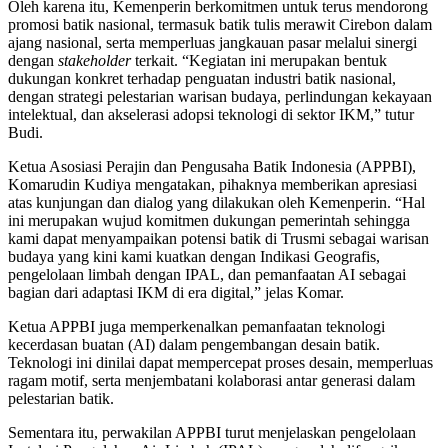
Oleh karena itu, Kemenperin berkomitmen untuk terus mendorong
promosi batik nasional, termasuk batik tulis merawit Cirebon dalam
ajang nasional, serta memperluas jangkauan pasar melalui sinergi
dengan
stakeholder
terkait. “Kegiatan ini merupakan bentuk
dukungan konkret terhadap penguatan industri batik nasional,
dengan strategi pelestarian warisan budaya, perlindungan kekayaan
intelektual, dan akselerasi adopsi teknologi di sektor IKM,” tutur
Budi.
Ketua Asosiasi Perajin dan Pengusaha Batik Indonesia (APPBI),
Komarudin Kudiya mengatakan, pihaknya memberikan apresiasi
atas kunjungan dan dialog yang dilakukan oleh Kemenperin. “Hal
ini merupakan wujud komitmen dukungan pemerintah sehingga
kami dapat menyampaikan potensi batik di Trusmi sebagai warisan
budaya yang kini kami kuatkan dengan Indikasi Geografis,
pengelolaan limbah dengan IPAL, dan pemanfaatan AI sebagai
bagian dari adaptasi IKM di era digital,” jelas Komar.
Ketua APPBI juga memperkenalkan pemanfaatan teknologi
kecerdasan buatan (AI) dalam pengembangan desain batik.
Teknologi ini dinilai dapat mempercepat proses desain, memperluas
ragam motif, serta menjembatani kolaborasi antar generasi dalam
pelestarian batik.
Sementara itu, perwakilan APPBI turut menjelaskan pengelolaan