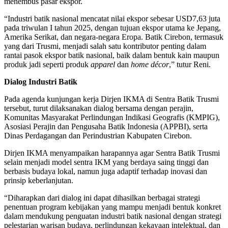
menembus pasar ekspor.
“Industri batik nasional mencatat nilai ekspor sebesar USD7,63 juta
pada triwulan I tahun 2025, dengan tujuan ekspor utama ke Jepang,
Amerika Serikat, dan negara-negara Eropa. Batik Cirebon, termasuk
yang dari Trusmi, menjadi salah satu kontributor penting dalam
rantai pasok ekspor batik nasional, baik dalam bentuk kain maupun
produk jadi seperti produk
apparel
dan
home décor
,” tutur Reni.
Dialog Industri Batik
Pada agenda kunjungan kerja Dirjen IKMA di Sentra Batik Trusmi
tersebut, turut dilaksanakan dialog bersama dengan perajin,
Komunitas Masyarakat Perlindungan Indikasi Geografis (KMPIG),
Asosiasi Perajin dan Pengusaha Batik Indonesia (APPBI), serta
Dinas Perdagangan dan Perindustrian Kabupaten Cirebon.
Dirjen IKMA menyampaikan harapannya agar Sentra Batik Trusmi
selain menjadi model sentra IKM yang berdaya saing tinggi dan
berbasis budaya lokal, namun juga adaptif terhadap inovasi dan
prinsip keberlanjutan.
“Diharapkan dari dialog ini dapat dihasilkan berbagai strategi
penentuan program kebijakan yang mampu menjadi bentuk konkret
dalam mendukung penguatan industri batik nasional dengan strategi
pelestarian warisan budaya, perlindungan kekayaan intelektual, dan