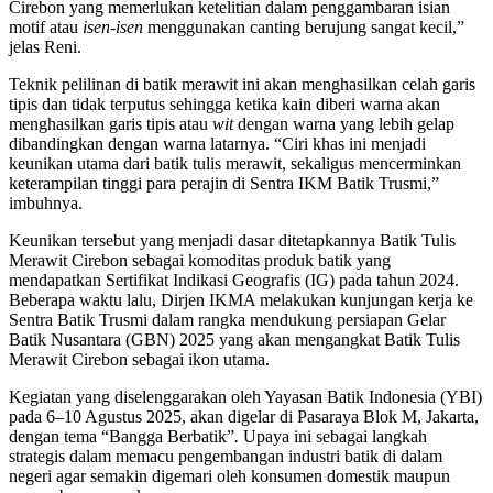
Cirebon yang memerlukan ketelitian dalam penggambaran isian
motif atau
isen-isen
menggunakan canting berujung sangat kecil,”
jelas Reni.
Teknik pelilinan di batik merawit ini akan menghasilkan celah garis
tipis dan tidak terputus sehingga ketika kain diberi warna akan
menghasilkan garis tipis atau
wit
dengan warna yang lebih gelap
dibandingkan dengan warna latarnya. “Ciri khas ini menjadi
keunikan utama dari batik tulis merawit, sekaligus mencerminkan
keterampilan tinggi para perajin di Sentra IKM Batik Trusmi,”
imbuhnya.
Keunikan tersebut yang menjadi dasar ditetapkannya Batik Tulis
Merawit Cirebon sebagai komoditas produk batik yang
mendapatkan Sertifikat Indikasi Geografis (IG) pada tahun 2024.
Beberapa waktu lalu, Dirjen IKMA melakukan kunjungan kerja ke
Sentra Batik Trusmi dalam rangka mendukung persiapan Gelar
Batik Nusantara (GBN) 2025 yang akan mengangkat Batik Tulis
Merawit Cirebon sebagai ikon utama.
Kegiatan yang diselenggarakan oleh Yayasan Batik Indonesia (YBI)
pada 6–10 Agustus 2025, akan digelar di Pasaraya Blok M, Jakarta,
dengan tema “Bangga Berbatik”
.
Upaya ini sebagai langkah
strategis dalam memacu pengembangan industri batik di dalam
negeri agar semakin digemari oleh konsumen domestik maupun