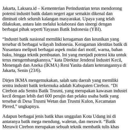
Jakarta, Laksara.id – Kementerian Perindustrian terus mendorong
potensi industri batik dalam negeri agar semakin dikenal dan
diminati oleh seluruh kalangan masyarakat. Upaya yang telah
dilakukan, antara lain melalui kolaborasi dan sinergi dengan
berbagai pihak seperti Yayasan Batik Indonesia (YBI).
“Industri batik nasional memiliki keragaman dan keunikan yang
tersebar di berbagai wilayah Indonesia. Keragaman identitas batik di
Nusantara meliputi berbagai aspek mulai dari motif, warna, bahan
baku, hingga teknik pembuatan. Ini yang menjadi potensi kita untuk
terus mengembangkannya,” kata Direktur Jenderal Industri Kecil,
Menengah dan Aneka (IKMA) Reni Yanita dalam keterangannya di
Jakarta, Senin (23/6).
Dirjen IKMA mengemukakan, salah satu daerah yang memiliki
sentra industri batik terkemuka adalah Kabupaten Cirebon. “Di
Cirebon ada Sentra Batik Trusmi, yang merupakan kawasan industri
kecil dengan lebih dari 600 perajin dan pelaku usaha batik yang
tersebar di Desa Trusmi Wetan dan Trusmi Kulon, Kecamatan
Plered,” ungkapnya.
Adapun berbagai jenis batik khas unggulan Kota Udang ini di
antaranya batik mega mendung, waleran, dan merawit. “Batik
Merawit Cirebon merupakan sebuah teknik membatik tulis khas