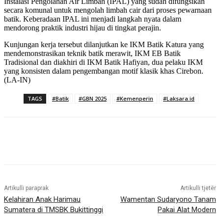
Instalasi Pengolahan Air Limbah (IPAL) yang sudah difungsikan
secara komunal untuk mengolah limbah cair dari proses pewarnaan
batik. Keberadaan IPAL ini menjadi langkah nyata dalam
mendorong praktik industri hijau di tingkat perajin.
Kunjungan kerja tersebut dilanjutkan ke IKM Batik Katura yang
mendemonstrasikan teknik batik merawit, IKM EB Batik
Tradisional dan diakhiri di IKM Batik Hafiyan, dua pelaku IKM
yang konsisten dalam pengembangan motif klasik khas Cirebon.
(LA-IN)
TAGS
#Batik
#GBN 2025
#Kemenperin
#Laksara.id
Artikulli paraprak
Artikulli tjetër
Kelahiran Anak Harimau
Wamentan Sudaryono Tanam
Sumatera di TMSBK Bukittinggi
Pakai Alat Modern