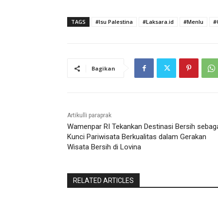
TAGS
#Isu Palestina
#Laksara.id
#Menlu
#
Bagikan
Artikulli paraprak
Wamenpar RI Tekankan Destinasi Bersih sebag
Kunci Pariwisata Berkualitas dalam Gerakan
Wisata Bersih di Lovina
RELATED ARTICLES