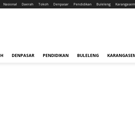
Nasional
Daerah
Tokoh
Denpasar
Pendidikan
Buleleng
Karangase
OH
DENPASAR
PENDIDIKAN
BULELENG
KARANGASE