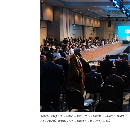
“Menlu Sugiono menyerukan OKI bersatu perkuat hukum inter
Juni 2025). (Foto : Kementerian Luar Negeri RI)