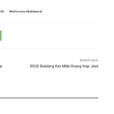
OKI
#Reformasi Multilateral
Artikulli tjetër
ai
RSUD Buleleng Kini Miliki Ruang Inap Jiwa