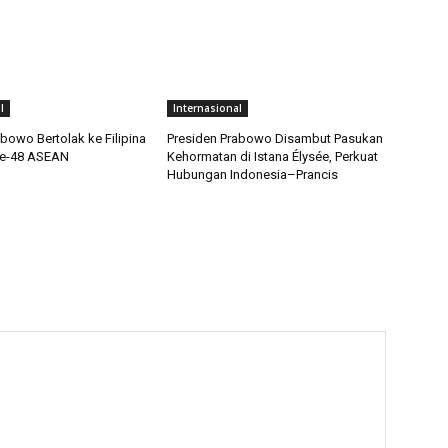
l
Internasional
bowo Bertolak ke Filipina
Presiden Prabowo Disambut Pasukan
Ke-48 ASEAN
Kehormatan di Istana Élysée, Perkuat
Hubungan Indonesia–Prancis