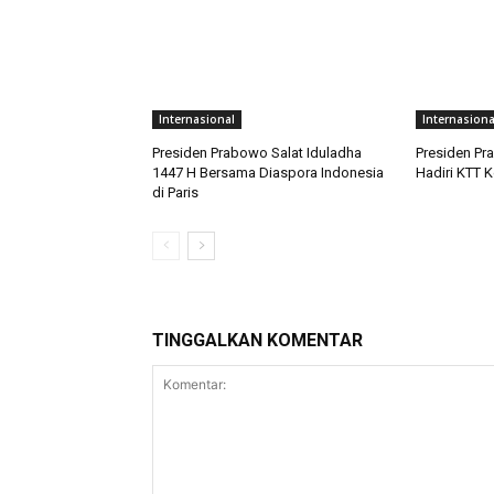
Internasional
Internasiona
Presiden Prabowo Salat Iduladha
Presiden Pra
1447 H Bersama Diaspora Indonesia
Hadiri KTT 
di Paris
TINGGALKAN KOMENTAR