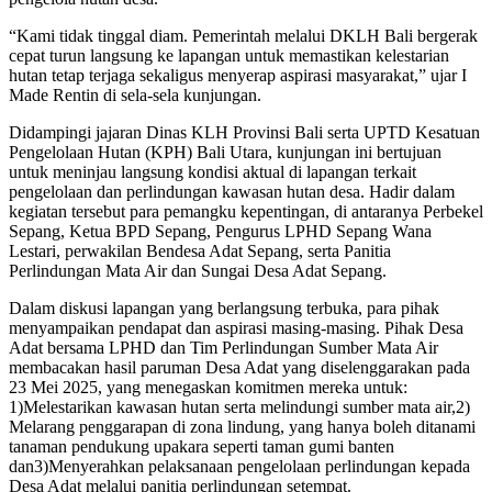
“Kami tidak tinggal diam. Pemerintah melalui DKLH Bali bergerak
cepat turun langsung ke lapangan untuk memastikan kelestarian
hutan tetap terjaga sekaligus menyerap aspirasi masyarakat,” ujar I
Made Rentin di sela-sela kunjungan.
Didampingi jajaran Dinas KLH Provinsi Bali serta UPTD Kesatuan
Pengelolaan Hutan (KPH) Bali Utara, kunjungan ini bertujuan
untuk meninjau langsung kondisi aktual di lapangan terkait
pengelolaan dan perlindungan kawasan hutan desa. Hadir dalam
kegiatan tersebut para pemangku kepentingan, di antaranya Perbekel
Sepang, Ketua BPD Sepang, Pengurus LPHD Sepang Wana
Lestari, perwakilan Bendesa Adat Sepang, serta Panitia
Perlindungan Mata Air dan Sungai Desa Adat Sepang.
Dalam diskusi lapangan yang berlangsung terbuka, para pihak
menyampaikan pendapat dan aspirasi masing-masing. Pihak Desa
Adat bersama LPHD dan Tim Perlindungan Sumber Mata Air
membacakan hasil paruman Desa Adat yang diselenggarakan pada
23 Mei 2025, yang menegaskan komitmen mereka untuk:
1)Melestarikan kawasan hutan serta melindungi sumber mata air,2)
Melarang penggarapan di zona lindung, yang hanya boleh ditanami
tanaman pendukung upakara seperti taman gumi banten
dan3)Menyerahkan pelaksanaan pengelolaan perlindungan kepada
Desa Adat melalui panitia perlindungan setempat.