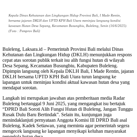
Kepala Dinas Kehutanan dan Lingkungan Hidup Provinsi Bali, I Made Rentin,
bersama jajaran DKLH dan UPTD KPH Bali Utara meninjau langsung kondisi
kawasan Hutan Desa Sepang, Kecamatan Busungbiu, Buleleng, Senin (16/6/2025).
(Foto : Pemprov Bali)
Buleleng, Laksara.id – Pemerintah Provinsi Bali melalui Dinas
Kehutanan dan Lingkungan Hidup (DKLH) menunjukkan respons
cepat atas sorotan publik terkait isu alih fungsi hutan di wilayah
Desa Sepang, Kecamatan Busungbiu, Kabupaten Buleleng.
Dipimpin langsung oleh Kepala DKLH Bali, I Made Rentin, jajaran
DKLH bersama UPTD KPH Bali Utara turun langsung ke
lapangan untuk meninjau kondisi aktual kawasan hutan desa yang
mendapat sorotan.
Langkah ini merupakan jawaban atas pemberitaan media Radar
Buleleng bertanggal 9 Juni 2025, yang mengangkat isu bertajuk
“DPRD Bali Soroti Alih Fungsi Hutan di Buleleng, Jangan Tunggu
Rusak Dulu Baru Bertindak”. Selain itu, kunjungan juga
menindaklanjuti pernyataan Anggota Komisi III DPRD Bali asal
Buleleng, Kadek Setiawan, yang meminta agar pemerintah segera
mengecek langsung ke lapangan menyikapi keluhan masyarakat
pengelola hutan desa.