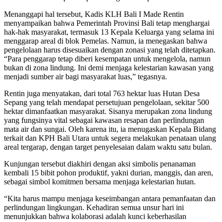
Menanggapi hal tersebut, Kadis KLH Bali I Made Rentin
menyampaikan bahwa Pemerintah Provinsi Bali tetap menghargai
hak-hak masyarakat, termasuk 13 Kepala Keluarga yang selama ini
menggarap areal di blok Pemelas. Namun, ia menegaskan bahwa
pengelolaan harus disesuaikan dengan zonasi yang telah ditetapkan.
“Para penggarap tetap diberi kesempatan untuk mengelola, namun
bukan di zona lindung. Ini demi menjaga kelestarian kawasan yang
menjadi sumber air bagi masyarakat luas,” tegasnya.
Rentin juga menyatakan, dari total 763 hektar luas Hutan Desa
Sepang yang telah mendapat persetujuan pengelolaan, sekitar 500
hektar dimanfaatkan masyarakat. Sisanya merupakan zona lindung
yang fungsinya vital sebagai kawasan resapan dan perlindungan
mata air dan sungai. Oleh karena itu, ia menugaskan Kepala Bidang
terkait dan KPH Bali Utara untuk segera melakukan penataan ulang
areal tergarap, dengan target penyelesaian dalam waktu satu bulan.
Kunjungan tersebut diakhiri dengan aksi simbolis penanaman
kembali 15 bibit pohon produktif, yakni durian, manggis, dan aren,
sebagai simbol komitmen bersama menjaga kelestarian hutan.
“Kita harus mampu menjaga keseimbangan antara pemanfaatan dan
perlindungan lingkungan. Kehadiran semua unsur hari ini
menunjukkan bahwa kolaborasi adalah kunci keberhasilan