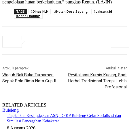
pengelolaan hutan berkelanjutan,” pungkas Rentin. (LA-IN)
TAGS
#Dinas KLH
#Hutan Desa Sepang
#Laksara.id
#Zona Lindung
Artikulli paraprak
Artikulli tjetër
Wagub Bali Buka Turnamen
Revitalisasi Kumis Kucing, Saat
Sepak Bola Bima Nata Cup II
Herbal Tradisional Tampil Lebih
Profesional
RELATED ARTICLES
Buleleng
Tingkatkan Kesiapsiagaan ASN, DPKP Buleleng Gelar Sosialisasi dan
Simulasi Pencegahan Kebakaran
8 Agustus 2026