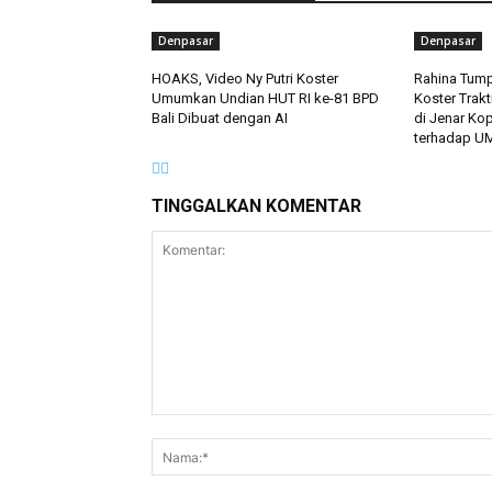
Denpasar
Denpasar
HOAKS, Video Ny Putri Koster
Rahina Tump
Umumkan Undian HUT RI ke-81 BPD
Koster Trakt
Bali Dibuat dengan AI
di Jenar Ko
terhadap U
TINGGALKAN KOMENTAR
Komentar: