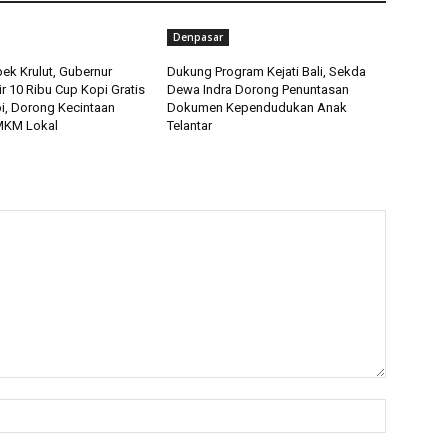
Denpasar
ek Krulut, Gubernur
Dukung Program Kejati Bali, Sekda
ir 10 Ribu Cup Kopi Gratis
Dewa Indra Dorong Penuntasan
pi, Dorong Kecintaan
Dokumen Kependudukan Anak
MKM Lokal
Telantar
Nama:*