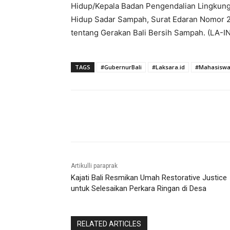
Hidup/Kepala Badan Pengendalian Lingkun
Hidup Sadar Sampah, Surat Edaran Nomor 2
tentang Gerakan Bali Bersih Sampah. (LA-IN
TAGS
#GubernurBali
#Laksara.id
#Mahasiswa
Bagikan
Artikulli paraprak
Kajati Bali Resmikan Umah Restorative Justice
untuk Selesaikan Perkara Ringan di Desa
RELATED ARTICLES