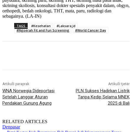
payudara, skrining paru, skrining THT, skrining mata pada anak,
skrining skoliosis, konsultasi dokter spesialis penyakit dalam, obgyn,
orthopedi, bedah onkologi, THT, mata, paru, radiologi dan
sebagainya. (LA-IN)
TAGS
#Kesehatan
#Laksara.id
#Ngoerah Fit and Fun Screening
#World Cancer Day
Artikulli paraprak
Artikulli tjetër
WNA Norwegia Dideportasi
PLN Sukses Hadirkan Listrik
Setelah Langgar Aturan
Tanpa Kedip Selama MNEK
Pendakian Gunung Agung
2025 di Bali
RELATED ARTICLES
Denpasar