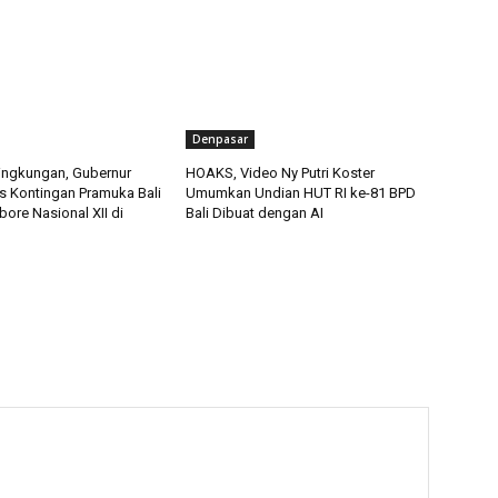
Denpasar
ingkungan, Gubernur
HOAKS, Video Ny Putri Koster
s Kontingan Pramuka Bali
Umumkan Undian HUT RI ke-81 BPD
ore Nasional XII di
Bali Dibuat dengan AI