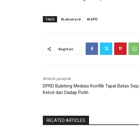
TAGS
#Laksara.id
#LKPD
Bagikan
Artikulli paraprak
DPRD Buleleng Mediasi Konflik Tapal Batas Se
Kelod dan Dadap Putih
RELATED ARTICLES