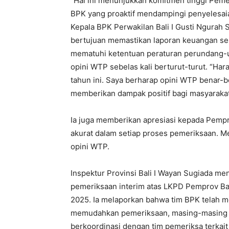
“Hal ini menunjukkan komitmen tinggi Pemer
BPK yang proaktif mendampingi penyelesaian
Kepala BPK Perwakilan Bali I Gusti Ngurah
bertujuan memastikan laporan keuangan se
mematuhi ketentuan peraturan perundang-u
opini WTP sebelas kali berturut-turut. “Ha
tahun ini. Saya berharap opini WTP benar
memberikan dampak positif bagi masyarakat,
Ia juga memberikan apresiasi kepada Pempr
akurat dalam setiap proses pemeriksaan. 
opini WTP.
Inspektur Provinsi Bali I Wayan Sugiada 
pemeriksaan interim atas LKPD Pemprov Bali
2025. Ia melaporkan bahwa tim BPK telah 
memudahkan pemeriksaan, masing-masing p
berkoordinasi dengan tim pemeriksa terkait 