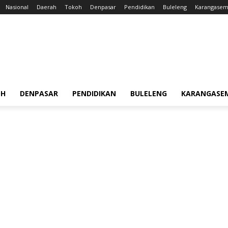
Nasional
Daerah
Tokoh
Denpasar
Pendidikan
Buleleng
Karangase
OH
DENPASAR
PENDIDIKAN
BULELENG
KARANGASE