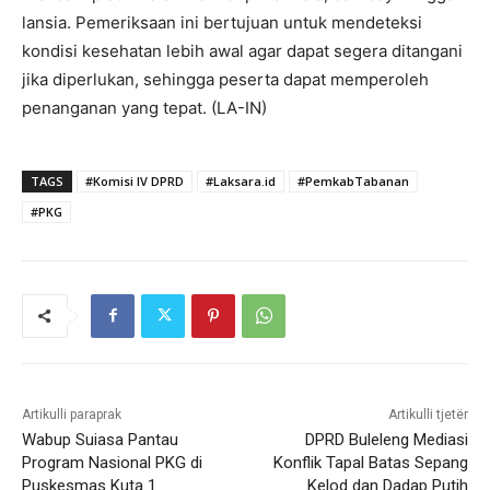
lansia. Pemeriksaan ini bertujuan untuk mendeteksi
kondisi kesehatan lebih awal agar dapat segera ditangani
jika diperlukan, sehingga peserta dapat memperoleh
penanganan yang tepat. (LA-IN)
TAGS
#Komisi IV DPRD
#Laksara.id
#PemkabTabanan
#PKG
Artikulli paraprak
Artikulli tjetër
Wabup Suiasa Pantau
DPRD Buleleng Mediasi
Program Nasional PKG di
Konflik Tapal Batas Sepang
Puskesmas Kuta 1
Kelod dan Dadap Putih