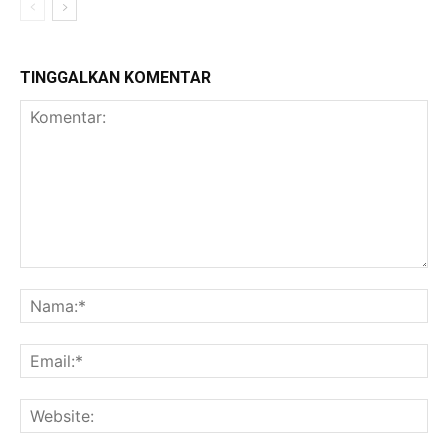
TINGGALKAN KOMENTAR
Komentar:
Na
Ema
Web