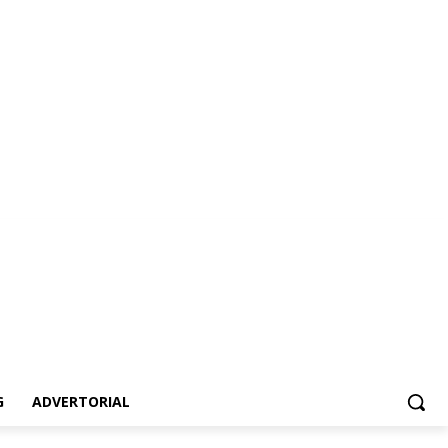
ertorial
G
ADVERTORIAL