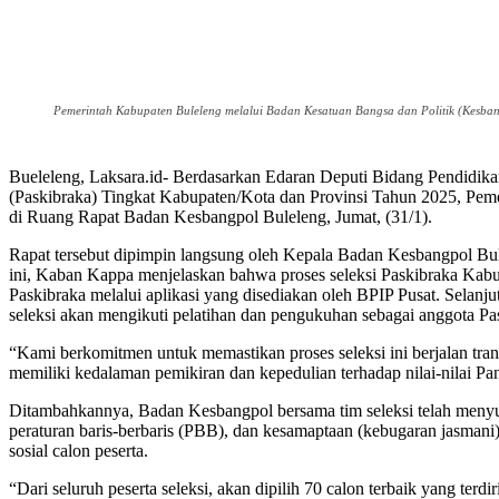
Pemerintah Kabupaten Buleleng melalui Badan Kesatuan Bangsa dan Politik (Kesbang
Bueleleng, Laksara.id- Berdasarkan Edaran Deputi Bidang Pendidik
(Paskibraka) Tingkat Kabupaten/Kota dan Provinsi Tahun 2025, Pemer
di Ruang Rapat Badan Kesbangpol Buleleng, Jumat, (31/1).
Rapat tersebut dipimpin langsung oleh Kepala Badan Kesbangpol Bul
ini, Kaban Kappa menjelaskan bahwa proses seleksi Paskibraka Kabup
Paskibraka melalui aplikasi yang disediakan oleh BPIP Pusat. Selanj
seleksi akan mengikuti pelatihan dan pengukuhan sebagai anggota Pa
“Kami berkomitmen untuk memastikan proses seleksi ini berjalan trans
memiliki kedalaman pemikiran dan kepedulian terhadap nilai-nilai Panc
Ditambahkannya, Badan Kesbangpol bersama tim seleksi telah menyusun 
peraturan baris-berbaris (PBB), dan kesamaptaan (kebugaran jasmani)
sosial calon peserta.
“Dari seluruh peserta seleksi, akan dipilih 70 calon terbaik yang terd