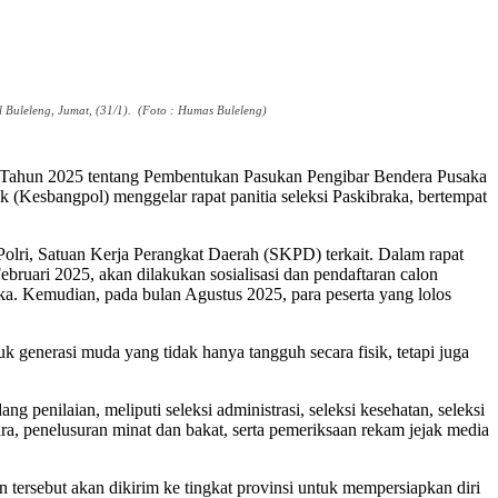
 Buleleng, Jumat, (31/1). (Foto : Humas Buleleng)
1 Tahun 2025 tentang Pembentukan Pasukan Pengibar Bendera Pusaka
(Kesbangpol) menggelar rapat panitia seleksi Paskibraka, bertempat
lri, Satuan Kerja Perangkat Daerah (SKPD) terkait. Dalam rapat
ruari 2025, akan dilakukan sosialisasi dan pendaftaran calon
aka. Kemudian, pada bulan Agustus 2025, para peserta yang lolos
k generasi muda yang tidak hanya tangguh secara fisik, tetapi juga
 penilaian, meliputi seleksi administrasi, seleksi kesehatan, seleksi
ra, penelusuran minat dan bakat, serta pemeriksaan rekam jejak media
lon tersebut akan dikirim ke tingkat provinsi untuk mempersiapkan diri