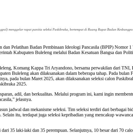
pol) menggelar rapat panitia seleksi Paskibraka, bertempat di Ruang Rapat Badan Kesbangpol
an dan Pelatihan Badan Pembinaan Ideologi Pancasila (BPIP) Nomor 
intah Kabupaten Buleleng melalui Badan Kesatuan Bangsa dan Politik 
eleng, Komang Kappa Tri Aryandono, bersama perwakilan dari TNI, Po
aten Buleleng akan dilaksanakan dalam beberapa tahap. Pada bulan Feb
utnya, pada bulan Maret 2025, akan dilaksanakan seleksi calon Paskibr
skibraka 2025.
paran, adil, dan berkualitas. Melalui program ini, kami ingin membentu
asila,” jelasnya.
jadwal dan mekanisme seleksi. Tim seleksi terdiri dari berbagai bidang
. Selain itu, terdapat juga seleksi kepribadian yang mencakup wawanca
iri dari 35 laki-laki dan 35 perempuan. Selanjutnya, 10 besar dari 70 ca