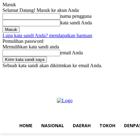
Masuk
Selamat Datang! Masuk ke akun Anda
nama pengguna
kata sandi Anda
Lupa kata sandi Anda? mendapatkan bantuan
Pemulihan password
Memulihkan kata sandi anda
email Anda
Sebuah kata sandi akan dikirimkan ke email Anda.
Sabtu, Agustus 8, 2026
Masuk / Bergabung
Home
Nasional
Da
HOME
NASIONAL
DAERAH
TOKOH
DENPA