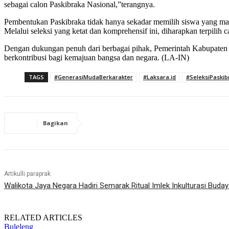
sebagai calon Paskibraka Nasional,”terangnya.
Pembentukan Paskibraka tidak hanya sekadar memilih siswa yang mamp
Melalui seleksi yang ketat dan komprehensif ini, diharapkan terpili
Dengan dukungan penuh dari berbagai pihak, Pemerintah Kabupaten B
berkontribusi bagi kemajuan bangsa dan negara. (LA-IN)
TAGS
#GenerasiMudaBerkarakter
#Laksara.id
#SeleksiPaskib
Bagikan
Artikulli paraprak
Walikota Jaya Negara Hadiri Semarak Ritual Imlek Inkulturasi Buda
RELATED ARTICLES
Buleleng