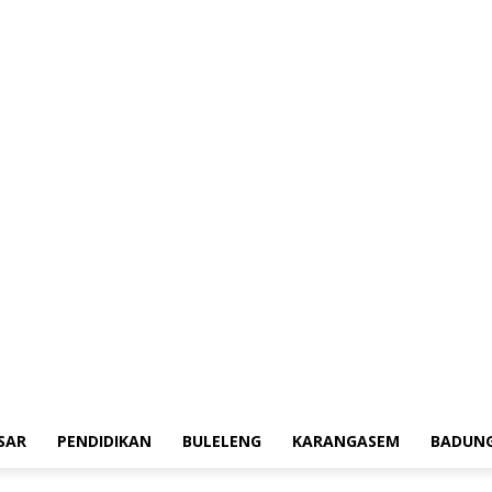
erah
Tokoh
Denpasar
Pendidikan
Buleleng
Karangasem
Badung
Adv
SAR
PENDIDIKAN
BULELENG
KARANGASEM
BADUN