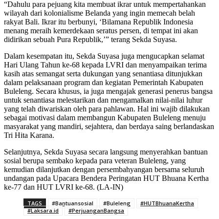
“Dahulu para pejuang kita membuat ikrar untuk mempertahankan
wilayah dari kolonialisme Belanda yang ingin memecah belah
rakyat Bali. Ikrar itu berbunyi, ‘Bilamana Republik Indonesia
menang meraih kemerdekaan seratus persen, di tempat ini akan
didirikan sebuah Pura Republik,’” terang Sekda Suyasa.
Dalam kesempatan itu, Sekda Suyasa juga mengucapkan selamat
Hari Ulang Tahun ke-68 kepada LVRI dan menyampaikan terima
kasih atas semangat serta dukungan yang senantiasa ditunjukkan
dalam pelaksanaan program dan kegiatan Pemerintah Kabupaten
Buleleng. Secara khusus, ia juga mengajak generasi penerus bangsa
untuk senantiasa melestarikan dan mengamalkan nilai-nilai luhur
yang telah diwariskan oleh para pahlawan. Hal ini wajib dilakukan
sebagai motivasi dalam membangun Kabupaten Buleleng menuju
masyarakat yang mandiri, sejahtera, dan berdaya saing berlandaskan
Tri Hita Karana.
Selanjutnya, Sekda Suyasa secara langsung menyerahkan bantuan
sosial berupa sembako kepada para veteran Buleleng, yang
kemudian dilanjutkan dengan persembahyangan bersama seluruh
undangan pada Upacara Bendera Peringatan HUT Bhuana Kertha
ke-77 dan HUT LVRI ke-68. (LA-IN)
TAGS
#Bantuansosial
#Buleleng
#HUTBhuanaKertha
#Laksara.id
#PerjuanganBangsa