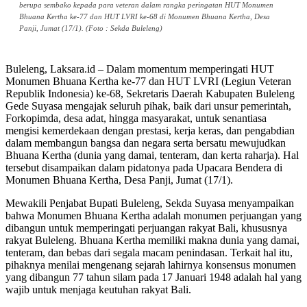
berupa sembako kepada para veteran dalam rangka peringatan HUT Monumen
Bhuana Kertha ke-77 dan HUT LVRI ke-68 di Monumen Bhuana Kertha, Desa
Panji, Jumat (17/1). (Foto : Sekda Buleleng)
Buleleng, Laksara.id – Dalam momentum memperingati HUT
Monumen Bhuana Kertha ke-77 dan HUT LVRI (Legiun Veteran
Republik Indonesia) ke-68, Sekretaris Daerah Kabupaten Buleleng
Gede Suyasa mengajak seluruh pihak, baik dari unsur pemerintah,
Forkopimda, desa adat, hingga masyarakat, untuk senantiasa
mengisi kemerdekaan dengan prestasi, kerja keras, dan pengabdian
dalam membangun bangsa dan negara serta bersatu mewujudkan
Bhuana Kertha (dunia yang damai, tenteram, dan kerta raharja). Hal
tersebut disampaikan dalam pidatonya pada Upacara Bendera di
Monumen Bhuana Kertha, Desa Panji, Jumat (17/1).
Mewakili Penjabat Bupati Buleleng, Sekda Suyasa menyampaikan
bahwa Monumen Bhuana Kertha adalah monumen perjuangan yang
dibangun untuk memperingati perjuangan rakyat Bali, khususnya
rakyat Buleleng. Bhuana Kertha memiliki makna dunia yang damai,
tenteram, dan bebas dari segala macam penindasan. Terkait hal itu,
pihaknya menilai mengenang sejarah lahirnya konsensus monumen
yang dibangun 77 tahun silam pada 17 Januari 1948 adalah hal yang
wajib untuk menjaga keutuhan rakyat Bali.