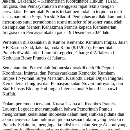
Jakarta, Laksara.id – Kementerian Koordinator Hukum, HAM,
Imigrasi, dan Pemasyarakatan menggelar rapat teknis dengan
perwakilan Pemerintah Prancis terkait pemindahan terpidana mati
kasus narkotika Serge Areski Atlaoui. Pembahasan dilakukan untuk
merespons surat permohonan resmi transfer of prisoner yang telah
disampaikan Menteri Kehakiman Prancis kepada Kementerian
Imigrasi dan Pemasyarakatan pada 19 Desember 2024 lalu.
Pertemuan dilaksanakan di Kantor Kemenko Kumham Imipas, Jalan
HR Rasuna Said, Jakarta, pada Rabu (8/1/2025). Pemerintah
Prancis diwakili oleh Laurent Legodec, Chargé d’Affaires a.i.
Kedutaan Besar Prancis di Jakarta.
Sementara itu, Pemerintah Indonesia diwakili oleh Plt Deputi
Koordinasi Imigrasi dan Pemasyarakatan Kemenko Kumham
Imipas I Nyoman Surya Mataram, Kasubdit Cekal Ditjen Imigrasi
Kementerian Imigrasi dan Pemasyarakatan Novan Indriyanto, dan
Staf Khusus Bidang Hubungan Internasional Ahmad Usmarwi
Kaffah.
Dalam pertemuan tersebut, Kuasa Usaha a.i. Kedubes Prancis
Laurent Legodec menyampaikan bahwa Pemerintah Prancis
menghormati kedaulatan Indonesia dalam menjatuhkan pidana dan
akan menyesuaikan hukuman pidana sesuai hukum yang berlaku di
Prancis. Selain itu, mengingat kondisi kesehatan Serge Atlaoui yang
memburuk, diharapkan adanya pertimbangan kemanusiaan untuk