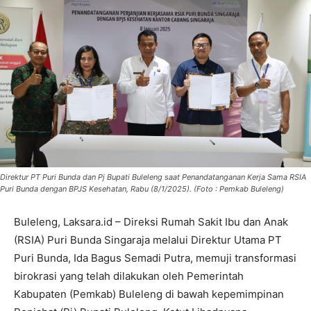
Direktur PT Puri Bunda dan Pj Bupati Buleleng saat Penandatanganan Kerja Sama RSIA
Puri Bunda dengan BPJS Kesehatan, Rabu (8/1/2025). (Foto : Pemkab Buleleng)
Buleleng, Laksara.id – Direksi Rumah Sakit Ibu dan Anak
(RSIA) Puri Bunda Singaraja melalui Direktur Utama PT
Puri Bunda, Ida Bagus Semadi Putra, memuji transformasi
birokrasi yang telah dilakukan oleh Pemerintah
Kabupaten (Pemkab) Buleleng di bawah kepemimpinan