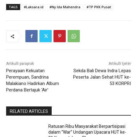
TAGS
#Laksara.id
#Ny Ida Mahendra
#TP PKK Pusat
Artikulli paraprak
Artikulli tjetër
Perayaan Kekuatan
Sekda Bali Dewa Indra Lepas
Perempuan, Sandrina
Peserta Jalan Sehat HUT ke-
Malakiano Hadirkan Album
53 KORPRI
Perdana Bertajuk ‘Air’
RELATED ARTICLES
Ratusan Ribu Masyarakat Berpartisipasi
dalam “War” Undangan Upacara HUT ke-