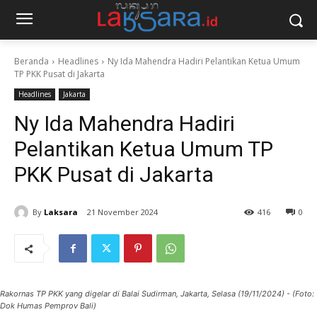
Beranda
Headlines
Ny Ida Mahendra Hadiri Pelantikan Ketua Umum
TP PKK Pusat di Jakarta
Headlines
Jakarta
Ny Ida Mahendra Hadiri
Pelantikan Ketua Umum TP
PKK Pusat di Jakarta
By
Laksara
21 November 2024
416
0
Rakornas TP PKK yang digelar di Balai Sudirman, Jakarta, Selasa (19/11/2024) - (Foto:
Dok Humas Pemprov Bali)