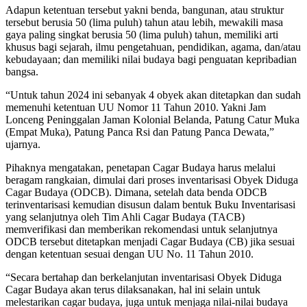
Adapun ketentuan tersebut yakni benda, bangunan, atau struktur
tersebut berusia 50 (lima puluh) tahun atau lebih, mewakili masa
gaya paling singkat berusia 50 (lima puluh) tahun, memiliki arti
khusus bagi sejarah, ilmu pengetahuan, pendidikan, agama, dan/atau
kebudayaan; dan memiliki nilai budaya bagi penguatan kepribadian
bangsa.
“Untuk tahun 2024 ini sebanyak 4 obyek akan ditetapkan dan sudah
memenuhi ketentuan UU Nomor 11 Tahun 2010. Yakni Jam
Lonceng Peninggalan Jaman Kolonial Belanda, Patung Catur Muka
(Empat Muka), Patung Panca Rsi dan Patung Panca Dewata,”
ujarnya.
Pihaknya mengatakan, penetapan Cagar Budaya harus melalui
beragam rangkaian, dimulai dari proses inventarisasi Obyek Diduga
Cagar Budaya (ODCB). Dimana, setelah data benda ODCB
terinventarisasi kemudian disusun dalam bentuk Buku Inventarisasi
yang selanjutnya oleh Tim Ahli Cagar Budaya (TACB)
memverifikasi dan memberikan rekomendasi untuk selanjutnya
ODCB tersebut ditetapkan menjadi Cagar Budaya (CB) jika sesuai
dengan ketentuan sesuai dengan UU No. 11 Tahun 2010.
“Secara bertahap dan berkelanjutan inventarisasi Obyek Diduga
Cagar Budaya akan terus dilaksanakan, hal ini selain untuk
melestarikan cagar budaya, juga untuk menjaga nilai-nilai budaya