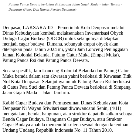
Patung Panca Dewata berlokasi di Simpang Jalan Gajah Mada - Jalan Tamrin -
Denpasar (Foto: Dok Humas Pemkot Denpasar)
Denpasar, LAKSARA.ID – Pemerintah Kota Denpasar melalui
Dinas Kebudayaan kembali melaksanakan Inventarisasi Obyek
Diduga Cagar Budaya (ODCB) untuk selanjutnya ditetapkan
menjadi cagar budaya. Dimana, sebanyak empat obyek akan
ditetapkan pada Tahun 2024 ini, yakni Jam Lonceng Peninggalan
Jaman Kolonial Belanda, Patung Catur Muka (Empat Muka),
Patung Panca Rsi dan Patung Panca Dewata.
Secara spesifik, Jam Lonceng Kolonial Belanda dan Patung Catur
Muka berada dalam satu akwasan yakni berlokasi di Kawasan Titik
Nol Kota Denpasar. Selanjutnya untuk Patung Panca Rsi berlokasi
di Catus Pata Suci dan Patung Panca Dewata berlokasi di Simpang
Jalan Gajah Mada – Jalan Tamhrin.
Kabid Cagar Budaya dan Permuseuman Dinas Kebudayaan Kota
Denpasar Ni Wayan Sriwitari saat diwawancarai Senin, (4/11)
mengatakan, benda, bangunan, atau struktur dapat diusulkan sebagai
Benda Cagar Budaya, Bangunan Cagar Budaya, atau Struktur
Cagar Budaya apabila memenuhi kriteria sesuai dengan ketentuan
Undang Undang Republik Indonesia No. 11 Tahun 2010.