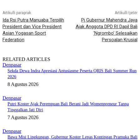
Artikulli paraprak
Artikulli tjetër
Ida Rsi Putra Manuaba Terpilih
Pj Gubernur Mahendra Jaya
President dan Vice President
Ajak Anggota DPD RI Dapil Bali
Asian Yogasan Sport
‘Ngrombo’ Selesaikan
Federation
Persoalan Krusial
RELATED ARTICLES
Denpasar
Sekda Dewa Indra Apresiasi Antusiasme Peserta QRIS Bali Summer Run
2026
8 Agustus 2026
Denpasar
Putri Koster Ajak Perempuan Bali Berani Jadi Womenpreneur Tanpa
Tinggalkan Jati Diri
7 Agustus 2026
Denpasar
Bawa Misi Lingkungan, Gubernur Koster Lepas Kontingan Pramuka Bali