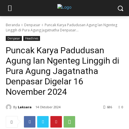
Beranda
Denpasar
Puncak Karya Padudusan Agung lan Ngenteg
Linggih di Pura Agung Jagatnatha Denpasar...
Denpasar
Headlines
Puncak Karya Padudusan
Agung lan Ngenteg Linggih di
Pura Agung Jagatnatha
Denpasar Digelar 16
November 2024
By
Laksara
14 Oktober 2024
686
0