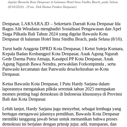
digelar Bawaslu Kota Denpasar di halaman Hotel Inna Sindhu Beach, pada Selasa
(8/10/2024) - (Foto: Dok Humas Pemkot Denpasar)
Denpasar, LAKSARA.ID – Sekretaris Daerah Kota Denpasar Ida
Bagus Alit Wiradana menghadiri Sosialisasi Pengawasan dan Apel
Siaga Pilkada Bali Tahun 2024 yang digelar Bawaslu Kota
Denpasar di halaman Hotel Inna Sindhu Beach, pada Selasa (8/10).
Turut hadir Anggota DPRD Kota Denpasar, I Ketut Suteja Kumara,
Kepala Badan Kesbangpol Kota Denpasar, Anak Agung Ngurah
Gede Darma Putra Atmaja, Kasatpol PP Kota Denpasar, Anak
Agung Ngurah Bawa Nendra, perwakilan Forkompimda , serta
Panwaslu kecamatan dan Panwaslu desa/kelurahan se-Kota
Denpasar.
Ketua Bawaslu Kota Denpasar, I Putu Hardy Sarjana dalam
laporannya mengatakan pilkda serentak tahun 2025 merupakan
momen penting bagi demokrasi di Indonesia khususnya di Provinsi
Bali dan Kota Denpasar.
Lebih lanjut, Hardy Sarjana juga menyebut, sebagai lembaga yang
bertugas mengawasi jalannya pemilihan, Bawaslu Kota Denpasar
memiliki tanggung jawab besar untuk memastikan bahwa proses
demokrasi ini berjalan dengan prinsip jujur, adil, transparan, dan