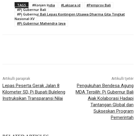
TAGS
#Konjen India
#Laksara.id
#Pemprov Bali
#Pj Gubernur Bali
#Pj Gubernur Bali Lepas Kontingen Utsawa Dharma Gita Tingkat
Nasional-XV
#Pj Gubernur Mahendra Jaya
Artikulli paraprak
Artikulli tjetër
Lepas Peserta Gerak Jalan 8
Pengukuhan Bendesa Agung
Kilometer SD, Pj Bupati Buleleng
MDA Terpilih: Pj Gubernur Bali
Instruksikan Transparansi Nilai
Ajak Kolaborasi Hadapi
Tantangan Global dan
Sukseskan Program
Pemerintah