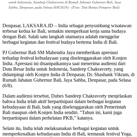
untuk Indonesia, Sandeep Chakravorty di Rumah Jabatan Gubernur Bali, Jaya
Sabha, Denpasar, pada Selasa (6/8/2024) - (Foto: Dok Humas Pemprov Bali)
Denpasar, LAKSARA.ID – India sebagai penyumbang wisatawan
terbesar kedua ke Bali, semakin memperkuat kerja sama budaya
dengan Bali. Salah satu langkah utamanya adalah menggelar
berbagai kegiatan dan festival budaya bertema India di Bali.
PJ Gubernur Bali SM Mahendra Jaya memberikan apresiasi
terhadap festival kebudayaan yang diselenggarakan oleh Konjen
India. Apresiasi ini disampaikannya saat menerima audiensi dari
Duta Besar India untuk Indonesia, Sandeep Chakravorty, yang
didampingi oleh Konjen India di Denpasar, Dr. Shashank Vikram, di
Rumah Jabatan Gubernur Bali, Jaya Sabha, Denpasar, pada Selasa
(6/8).
Dalam audiensi tersebut, Dubes Sandeep Chakravorty menjelaskan
bahwa India telah aktif berpartisipasi dalam berbagai kegiatan
kebudayaan di Bali, baik yang diselenggarakan oleh Pemerintah
Bali maupun oleh Konjen India sendiri. “Tahun ini, kami juga
berpartisipasi dalam perhelatan PKB,” katanya.
Selain itu, India telah melaksanakan berbagai kegiatan untuk
memperkenalkan kebudayaan India di Bali, termasuk festival Yoga,