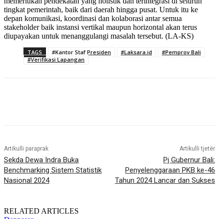
memerlukan pendekatan yang holistik dan terintegrasi di seluruh
tingkat pemerintah, baik dari daerah hingga pusat. Untuk itu ke
depan komunikasi, koordinasi dan kolaborasi antar semua
stakeholder baik instansi vertikal maupun horizontal akan terus
diupayakan untuk menanggulangi masalah tersebut. (LA-KS)
TAGS
#Kantor Staf Presiden
#Laksara.id
#Pemprov Bali
#Verifikasi Lapangan
Artikulli paraprak
Artikulli tjetër
Sekda Dewa Indra Buka
Pj Gubernur Bali:
Benchmarking Sistem Statistik
Penyelenggaraan PKB ke-46
Nasional 2024
Tahun 2024 Lancar dan Sukses
RELATED ARTICLES