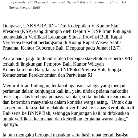
Staf Presiden (KSP) yang dipimpin oleh Deputi V KSP Irfan Pulungan (Foto: Dok
Humas Pemprov Bali)
Denpasar, LAKSARA.ID – Tim Kedeputian V Kantor Staf
Presiden (KSP) yang dipimpin oleh Deputi V KSP Irfan Pulungan
mengadakan Verifikasi Lapangan Situasi Provinsi Bali. Rapat
Verifikasi tersebut berlangsung di Ruang Rapat Wiswa Sabha
Pratama, Kantor Gubernur Bali, Denpasar pada Jumat (12/7).
Acara pada pagi itu dihadiri oleh berbagai stakeholder seperti OPD
terkait di lingkungan Pemprov Bali, Kantor Wilayah
Kemenkumham Bali, Jajaran TNI/Polri Provinsi Bali, hingga
Kementerian Perekonomian dan Pariwisata RI.
Menurut Irfan Pulungan, terdapat tiga isu strategis yang menjadi
perhatian dalam kunjungan kali ini, yaitu tindak pidana narkotika,
over kapasitas lembaga pemasyarakatan, serta tindakan keamanan
dan ketertiban masyarakat dalam konteks warga asing. “Untuk dua
isu pertama kita sudah melakukan verifikasi ke Lapas Kerobokan di
Bali serta ke BNNP Bali, sehingga kunjungan kali ini difokuskan
untuk verifikasi keamanan dan ketertiban terutama warga asing,”
ujarnya.
Ia pun mengaku berbagai masukan serta hasil rapat terkait isu-isu