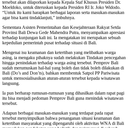
tersebut akan dilaporkan kepada Kepala Staf Khusus Presiden Dr.
Moeldoko, untuk diteruskan kepada Presiden RI Ir. Joko Widodo.
“Untuk itu kami harapkan berbagai laporan serta masukan-masukan
agar bisa kami tindaklanjuti,” imbuhnya.
Sementara Asisten Pemerintahan dan Kesejahteraan Rakyat Setda
Provinsi Bali Dewa Gede Mahendra Putra, menyampaikan apresiasi
terhadap kunjungan kali ini. Ia mengatakan ini merupakan sebuah
kepedulian pemerintah pusat terhadap situasi di Bali.
Mengenai isu keamanan dan ketertiban yang melibatkan warga
asing, ia mengaku pihaknya sudah melakukan Tindakan pencegahan
hingga penindakan terhadap warga asing tersebut. Pemprov Bali
sudah merumuskan hal-hal yang boleh dan tidak boleh dilakukan di
Bali (Do’s and Don’ts), bahkan membentuk Satpol PP Pariwisata
untuk mensosialisasikan aturan-aturan tersebut kepada wisatawan
langsung.
Ia pun berharap rumusan-rumusan yang dihasilkan dalam rapat pagi
itu bisa menjadi pedoman Pemprov Bali guna menindak wisatawan
tersebut.
Adapun berbagai masukan-masukan yang terdapat pada rapat
tersebut menyimpulkan bahwa penanganan situasi keamanan dan
ketertiban masyarakat yang dipengaruhi oleh aktivitas WNA di Bali