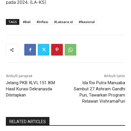
pada 2024. (LA-KS)
TAGS
#Bali
#Inflasi
#Laksara.id
#Nasional
Artikulli paraprak
Artikulli tjetër
Jelang PKB XLVI, 151 IKM
Ida Rsi Putra Manuaba
Hasil Kurasi Dekranasda
Sambut 27 Ashram Gandhi
Ditetapkan
Puri, Tawarkan Program
Relawan VishramaPuri
RELATED ARTICLES