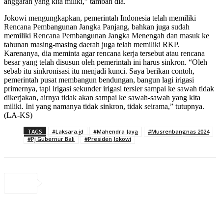
anggaran yang kita miliki,” tambah dia.
Jokowi mengungkapkan, pemerintah Indonesia telah memiliki
Rencana Pembangunan Jangka Panjang, bahkan juga sudah
memiliki Rencana Pembangunan Jangka Menengah dan masuk ke
tahunan masing-masing daerah juga telah memiliki RKP.
Karenanya, dia meminta agar rencana kerja tersebut atau rencana
besar yang telah disusun oleh pemerintah ini harus sinkron. “Oleh
sebab itu sinkronisasi itu menjadi kunci. Saya berikan contoh,
pemerintah pusat membangun bendungan, bangun lagi irigasi
primernya, tapi irigasi sekunder irigasi tersier sampai ke sawah tidak
dikerjakan, airnya tidak akan sampai ke sawah-sawah yang kita
miliki. Ini yang namanya tidak sinkron, tidak seirama,” tutupnya.
(LA-KS)
TAGS
#Laksara.id
#Mahendra Jaya
#Musrenbangnas 2024
#Pj Gubernur Bali
#Presiden Jokowi