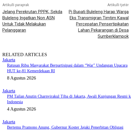
Artikulli paraprak
Artikulli tjetër
Jelang Perekrutan PPPK, Sekda
Pj Bupati Buleleng Harap Warga
Buleleng Ingatkan Non ASN
Eks Transmigran Timtim Kawal
Untuk Tidak Melakukan
Percepatan Pensertipikatan
Pelanggaran
Lahan Pekarangan di Desa
Sumberklampok
RELATED ARTICLES
Jakarta
Ratusan Ribu Masyarakat Berpartisipasi dalam “War” Undangan Upacara
HUT ke-81 Kemerdekaan RI
8 Agustus 2026
Jakarta
PM Tailan Anutin Charnvirakul Tiba di Jakarta, Awali Kunjungan Resmi k
Indonesia
4 Agustus 2026
Jakarta
Bertemu Pramono Anung, Gubernur Koster Jajaki Penerbitan Obligasi