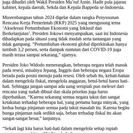
juga dihadiri oleh Wakil Presiden Ma’ruf Amin. Hadir pula jajaran
kabinet, kepala daerah, Sekda dan Kepala Bappeda se-Indonesia.
Musrenbangnas tahun 2024 digelar dalam rangka Penyusunan
Rencana Kerja Pemerintah (RKP) 2025 yang mengusung tema
‘Akselerasi Pertumbuhan Ekonomi yang Inklusif dan
Berkelanjutan’. Presiden Jokowi menyampaikan, saat ini Indonesia
dihadapkan pada situasi yang tidak mudah serta tantangan yang
tidak gampang. “Pertumbuhan ekonomi global diperkirakan hanya
tumbuh 3,2 persen, serta dampak runtutan dari COVID-19 juga
masih terasa sampai sekarang,” ujarnya.
Presiden Joko Widodo menerangkan, beberapa negara telah masuk
pada resesi, misalnya Jepang, Inggris dan beberapa negara Eropa
berada pada posisi menuju pada resesi. Oleh sebab itu, kehati-hatian
dalam mengelola fiskal, mengelola anggaran, betul-betul harus hati-
hati. Sehingga jangan sampai ada uang serupiah pun meleset dari
rencana yang sudah dibuat dan skala prioritas juga harus
diperhatikan. “Karena sekarang semua negara takut dan sangat
ketakutan terhadap beberapa hal, yang pertama harga minyak, yang
kedua bunga pinjaman semua pada takut masalah itu. Karena begitu
bunga pinjaman naik sedikit saja, beban terhadap fiskal itu akan
sangat-sangat besar,” lanjutnya.
“Sekali lagi kita harus hati-hati dalam mengelola setiap rupiah