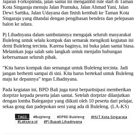
Jajaran Forkopimda, jalan santai ini mengambil rute start di Taman
Kota Singaraja menuju Jalan Pramuka, Jalan Ahmad Yani, Jalan
Dewi Sartika, Jalan Udayana dan finish kembali ke Taman Kota
Singaraja yang ditandai dengan pengibasan bendera dan pelepasan
balon ke udara.
Pj Lihadnyana dalam sambutannya mengajak seluruh masyarakat
Buleleng untuk selalu kompak dan semarak mengikuti kegiatan ini
demi Buleleng tercinta. Karena baginya, ini buka jalan santai biasa.
Melainkan juga salah satu langkah untuk menjalin hubungan
kebersamaan seluruh pihak.
“Kita harus kompak dan semangat untuk Buleleng tercinta. Jadi
jangan berhenti sampai di sini. Kita harus bertekad untuk Buleleng
maju ke depannya” tegas Lihadnyana.
Pada kegiatan ini, BPD Bali juga turut berpartisipasi memberikan
dorprize kepada peserta jalan santai. Setelah dorprize dilanjutkan
dengan lomba Baleganjur yang diikuti oleh 10 peserta dari pelajar,
sekaa gong dan padepokan seni yang ada di Buleleng. (LA-KS)
TAGS
#Buleleng
#DPRD Buleleng
#HUT Kota Singaraja
#Laksara.id
#PJ Bupati Lihadnyana